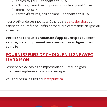
copies couleur – économisez 59 %
affiches, bannières, impression couleur grand format –
économisez 30 %
cartes d’affaires, noir et blanc – économisez 30 %.
Pour profiter de ces rabais, téléchargez la
carte de rabais
et
saisissez le numéro pour n’importe quelle commande en ligne ou
en magasin.
Veuillez noter que les rabais ne s’appliquent pas au libre-
service, mais uniquement aux commandes en ligne ou au
comptoir.
FOURNISSEURS DE CHOIX : EN LIGNE AVEC
LIVRAISON
Les services de copies et impression de Bureau en gros
proposent également la livraison en ligne.
Vous pouvez aussi utiliser
Vistaprint.ca