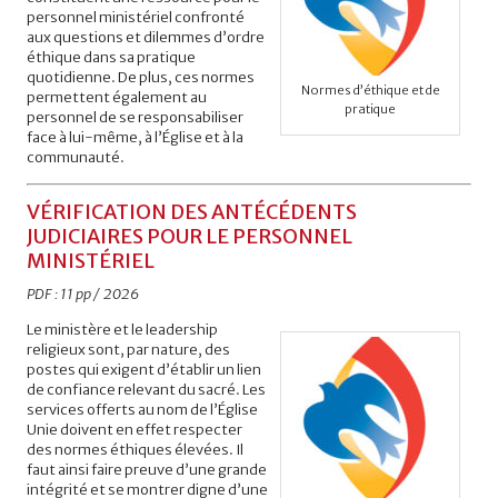
personnel ministériel confronté
aux questions et dilemmes d’ordre
éthique dans sa pratique
quotidienne. De plus, ces normes
Normes d’éthique et de
permettent également au
pratique
personnel de se responsabiliser
face à lui-même, à l’Église et à la
communauté.
VÉRIFICATION DES ANTÉCÉDENTS
JUDICIAIRES POUR LE PERSONNEL
MINISTÉRIEL
PDF : 11 pp / 2026
Le ministère et le leadership
religieux sont, par nature, des
postes qui exigent d’établir un lien
de confiance relevant du sacré. Les
services offerts au nom de l’Église
Unie doivent en effet respecter
des normes éthiques élevées. Il
faut ainsi faire preuve d’une grande
intégrité et se montrer digne d’une