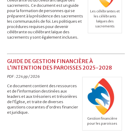
célébrante ou du célébrant laïque des
sacrements. Ce document est un guide
pour la formation de personnes qui se
Les célébrantes et
préparent à la présidence des sacrements
les célébrants
les communautés de foi. Les politiques et
laïques des
procédures requises pour devenir
sacrements
célébrante ou célébrant laïque des
sacrements y sont également incluses.
GUIDE DE GESTION FINANCIÈRE À
L’INTENTION DES PAROISSES 2025-2028
PDF : 224 pp / 2026
Ce document contient des ressources
et de l’information destinées aux
leaders et aux trésoriers et trésorières
de l’Église, et traite de diverses
questions courantes d’ordres financier
et juridique.
Gestion financière
pour les paroisses