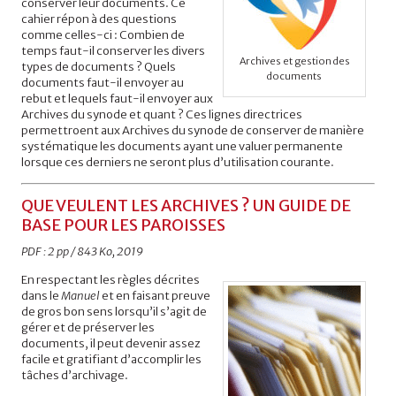
conserver leur documents. Ce
cahier répon à des questions
comme celles-ci : Combien de
temps faut-il conserver les divers
Archives et gestion des
types de documents ? Quels
documents
documents faut-il envoyer au
rebut et lequels faut-il envoyer aux
Archives du synode et quant ? Ces lignes directrices
permettroent aux Archives du synode de conserver de manière
systématique les documents ayant une valuer permanente
lorsque ces derniers ne seront plus d’utilisation courante.
QUE VEULENT LES ARCHIVES ? UN GUIDE DE
BASE POUR LES PAROISSES
PDF : 2 pp / 843 Ko, 2019
En respectant les règles décrites
dans le
Manuel
et en faisant preuve
de gros bon sens lorsqu’il s’agit de
gérer et de préserver les
documents, il peut devenir assez
facile et gratifiant d’accomplir les
tâches d’archivage.