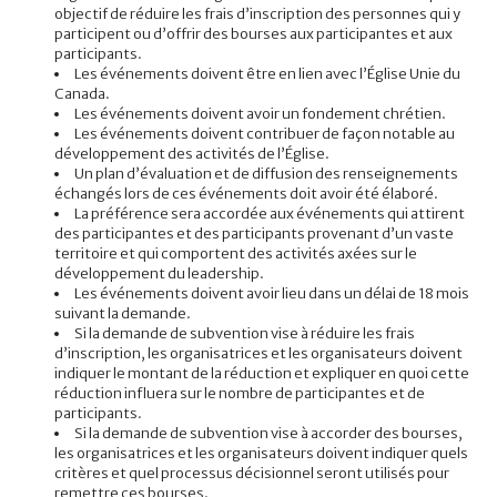
objectif de réduire les frais d’inscription des personnes qui y
participent ou d’offrir des bourses aux participantes et aux
participants.
Les événements doivent être en lien avec l’Église Unie du
Canada.
Les événements doivent avoir un fondement chrétien.
Les événements doivent contribuer de façon notable au
développement des activités de l’Église.
Un plan d’évaluation et de diffusion des renseignements
échangés lors de ces événements doit avoir été élaboré.
La préférence sera accordée aux événements qui attirent
des participantes et des participants provenant d’un vaste
territoire et qui comportent des activités axées sur le
développement du leadership.
Les événements doivent avoir lieu dans un délai de 18 mois
suivant la demande.
Si la demande de subvention vise à réduire les frais
d’inscription, les organisatrices et les organisateurs doivent
indiquer le montant de la réduction et expliquer en quoi cette
réduction influera sur le nombre de participantes et de
participants.
Si la demande de subvention vise à accorder des bourses,
les organisatrices et les organisateurs doivent indiquer quels
critères et quel processus décisionnel seront utilisés pour
remettre ces bourses.