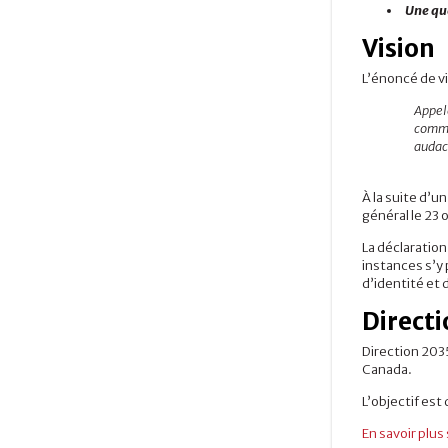
Une qu
Vision
L’énoncé de vi
Appelé
commun
audac
À la suite d’u
général le 23
La déclaration
instances s’y
d’identité et
Directi
Direction 2035
Canada.
L’objectif est 
En savoir plus