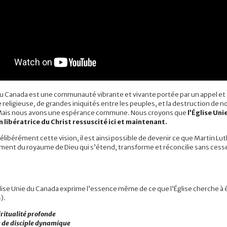
 du Canada est une communauté vibrante et vivante portée par un appel et
ie religieuse, de grandes iniquités entre les peuples, et la destruction d
 Mais nous avons une espérance commune. Nous croyons que
l’Église Uni
n libératrice du Christ ressuscité ici et maintenant.
élibérément cette vision, il est ainsi possible de devenir ce que Martin Luth
ement du royaume de Dieu qui s’étend, transforme et réconcilie sans cess
Église Unie du Canada exprime l’essence même de ce que l’Église cherche à
).
ritualité profonde
e de disciple dynamique