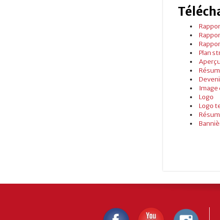
Téléch
Rappor
Rappor
Rappor
Plan s
Aperçu
Résumé
Deveni
Image 
Logo
Logo t
Résumé
Banniè