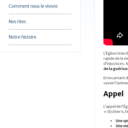
Comment nous le vivons
Nos rites
Notre histoire
L’Église Unie
rapide de la v
d’injustices.
de la guériso
En incarnant d
savoir l’avèn
Appel
L’appel de l’
» (Esther 4,14
Une spi
Une vi