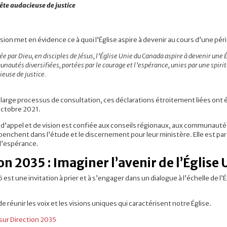
ête audacieuse de justice
sion met en évidence ce à quoi l’Église aspire à devenir au cours d’une péri
e par Dieu, en disciples de Jésus, l’Église Unie du Canada aspire à devenir une
autés diversifiées, portées par le courage et l’espérance, unies par une spirit
ieuse de justice.
n large processus de consultation, ces déclarations étroitement liées ont
 octobre 2021.
 d’appel et de vision est confiée aux conseils régionaux, aux communautés 
 penchent dans l’étude et le discernement pour leur ministère. Elle est 
 d’espérance.
on 2035 : Imaginer l’avenir de l’Église 
 est une invitation à prier et à s’engager dans un dialogue à l’échelle de l’É
de réunir les voix et les visions uniques qui caractérisent notre Église.
 sur Direction 2035