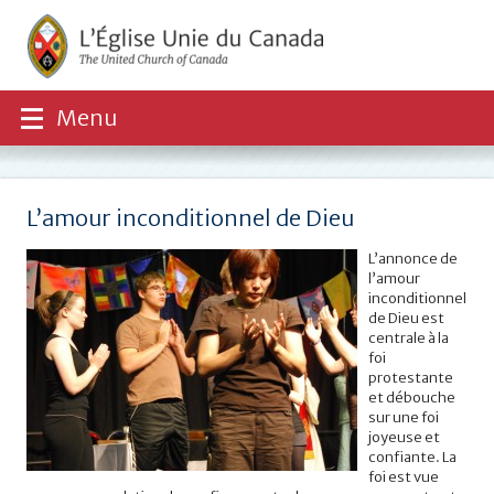
Menu
L’amour inconditionnel de Dieu
L’annonce de
l’amour
inconditionnel
de Dieu est
centrale à la
foi
protestante
et débouche
sur une foi
joyeuse et
confiante. La
foi est vue