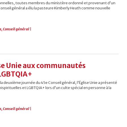
ionnelles, toutes membres du ministère ordonné et provenant d’un
 Conseil général a élu la pasteure Kimberly Heath comme nouvelle
s
,
Conseil général
|
lise Unie aux communautés
t LGBTQIA+
 la deuxième journée du 45e Conseil général, l’Église Unie a présenté
irituelles et LGBTQIA+ lors d’un culte spécial en personne à la
s
,
Conseil général
|