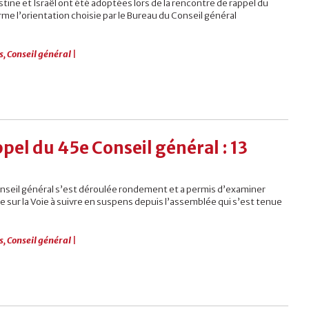
estine et Israël ont été adoptées lors de la rencontre de rappel du
rme l’orientation choisie par le Bureau du Conseil général
s
,
Conseil général
|
pel du 45e Conseil général : 13
onseil général s’est déroulée rondement et a permis d’examiner
e sur la Voie à suivre en suspens depuis l’assemblée qui s’est tenue
s
,
Conseil général
|