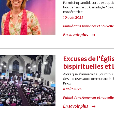
Parmi cinq candidatures except
bout à l’autre du Canada, le 45e
modératrice
10 août 2025
Publié dans
Annonces et nouvelle
En savoir plus
Excuses de l’Ég
bispirituelles e
Alors que s’amorçait aujourd’hui
des excuses aux communautés bisp
Knox
8 août 2025
Publié dans
Annonces et nouvelle
En savoir plus