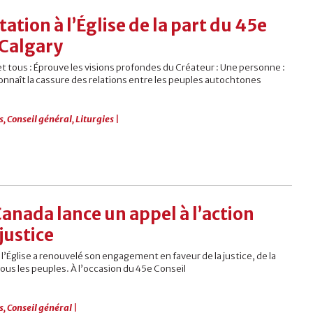
tation à l’Église de la part du 45e
 Calgary
et tous : Éprouve les visions profondes du Créateur : Une personne :
onnaît la cassure des relations entre les peuples autochtones
s
,
Conseil général
,
Liturgies
|
Canada lance un appel à l’action
 justice
, l’Église a renouvelé son engagement en faveur de la justice, de la
ous les peuples. À l’occasion du 45e Conseil
s
,
Conseil général
|