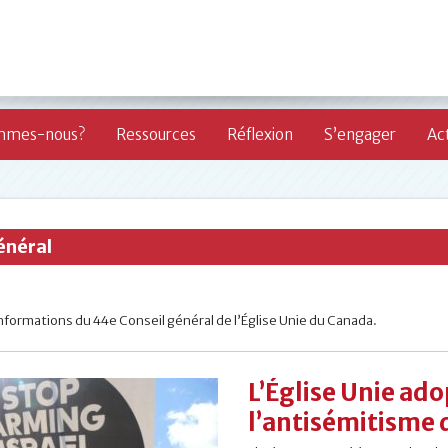
mmes-nous?
Ressources
Réflexion
S’engager
Act
énéral
nformations du 44e Conseil général de l’Église Unie du Canada.
L’Église Unie ado
l’antisémitisme 