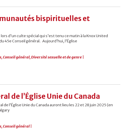
unautés bispirituelles et
rs d’un culte spécial qui s’est tenu ce matin à la Knox United
du 45e Conseil général. Aujourd’hui, l’Église
s
,
Conseil général
,
Diversité sexuelle et de genre
|
ral de l’Église Unie du Canada
l de l’Église Unie du Canada auront lieu les 22 et 28 juin 2025 (en
algary
s
,
Conseil général
|