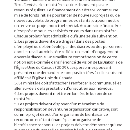
Trust Fund
vise les ministères qui ne disposent pas de
revenus réguliers. Le financement doit être vu comme une
mise de fonds initiale pour lancer de nouveaux projets ou de
nouveaux volets de programmes existants, ou pour mettre
en œuvre un projet ponctuel spécial. Aucune aide financière
n’est prévue pour les activités en cours dans un ministère.
Chaque projet n’est admissible qu’à une seule subvention.
Les projets doivent être dirigés (dans des postes
d’employé ou de bénévole) par des diacres ou des personnes
dont le travail au ministère reflète un esprit d’engagement
envers la diaconie. Une meilleure compréhension de cette
notion est exprimée dans l’énoncé de vision de La Diakonia de
l’Église Unie du Canada (2009). Les personnes pouvant
présenter une demande ne sont pas limitées à celles qui sont
affiliées à l’Église Unie du Canada.
Le ministère doit s’attacher à renforcer la communauté et
aller au-delà de la prestation d’un soutien aux individus.
Les projets doivent mettre en lumière le besoin de ce
ministère.
Les projets doivent disposer d’un mécanisme de
responsabilisation devant une organisation caritative, soit
comme projet direct d’un organisme de bienfaisance
reconnu ou en étant financé par un organisme de
bienfaisance reconnu. Les projets doivent démontrer qu’une