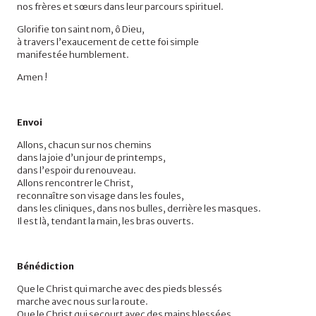
nos frères et sœurs dans leur parcours spirituel.
Glorifie ton saint nom, ô Dieu,
à travers l’exaucement de cette foi simple
manifestée humblement.
Amen !
Envoi
Allons, chacun sur nos chemins
dans la joie d’un jour de printemps,
dans l’espoir du renouveau.
Allons rencontrer le Christ,
reconnaître son visage dans les foules,
dans les cliniques, dans nos bulles, derrière les masques.
Il est là, tendant la main, les bras ouverts.
Bénédiction
Que le Christ qui marche avec des pieds blessés
marche avec nous sur la route.
Que le Christ qui secourt avec des mains blessées