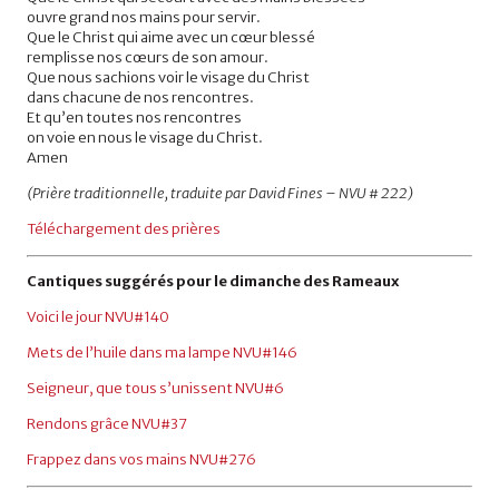
ouvre grand nos mains pour servir.
Que le Christ qui aime avec un cœur blessé
remplisse nos cœurs de son amour.
Que nous sachions voir le visage du Christ
dans chacune de nos rencontres.
Et qu’en toutes nos rencontres
on voie en nous le visage du Christ.
Amen
(Prière traditionnelle, traduite par David Fines – NVU # 222)
Téléchargement des prières
Cantique
s
suggérés pour le dimanche
des Rameaux
Voici le jour
NVU
#
140
Mets de l’huile dans ma lampe
NVU
#
146
Seigneur, que tous s’unissent
NVU
#
6
Rendons grâce
NVU
#
37
Frappez dans vos mains
NVU
#
276