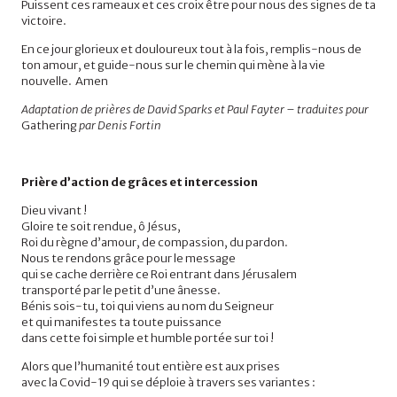
Puissent ces rameaux et ces croix être pour nous des signes de ta
victoire.
En ce jour glorieux et douloureux tout à la fois, remplis-nous de
ton amour, et guide-nous sur le chemin qui mène à la vie
nouvelle. Amen
Adaptation de prières de
David Sparks
et
Paul Fayter –
traduites pour
Gathering
par Denis Fortin
Prière d’action de grâces et intercession
Dieu vivant !
Gloire te soit rendue, ô Jésus,
Roi du règne d’amour, de compassion, du pardon.
Nous te rendons grâce pour le message
qui se cache derrière ce Roi entrant dans Jérusalem
transporté par le petit d’une ânesse.
Bénis sois-tu, toi qui viens au nom du Seigneur
et qui manifestes ta toute puissance
dans cette foi simple et humble portée sur toi !
Alors que l’humanité tout entière est aux prises
avec la Covid-19 qui se déploie à travers ses variantes :