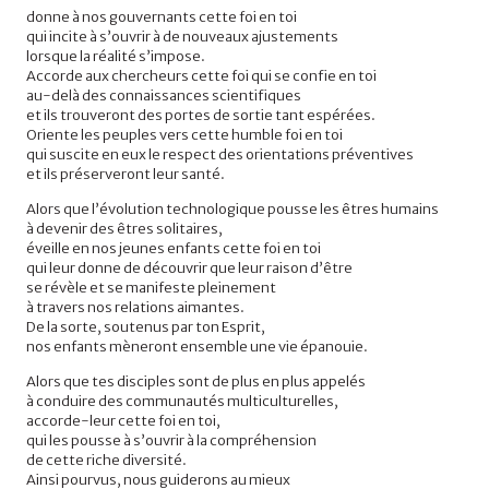
donne à nos gouvernants cette foi en toi
qui incite à s’ouvrir à de nouveaux ajustements
lorsque la réalité s’impose.
Accorde aux chercheurs cette foi qui se confie en toi
au-delà des connaissances scientifiques
et ils trouveront des portes de sortie tant espérées.
Oriente les peuples vers cette humble foi en toi
qui suscite en eux le respect des orientations préventives
et ils préserveront leur santé.
Alors que l’évolution technologique pousse les êtres humains
à devenir des êtres solitaires,
éveille en nos jeunes enfants cette foi en toi
qui leur donne de découvrir que leur raison d’être
se révèle et se manifeste pleinement
à travers nos relations aimantes.
De la sorte, soutenus par ton Esprit,
nos enfants mèneront ensemble une vie épanouie.
Alors que tes disciples sont de plus en plus appelés
à conduire des communautés multiculturelles,
accorde-leur cette foi en toi,
qui les pousse à s’ouvrir à la compréhension
de cette riche diversité.
Ainsi pourvus, nous guiderons au mieux