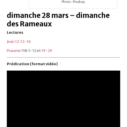
Photo : Pixabay
dimanche
28
mars
–
dimanche
des Rameaux
Lectures
Jean 12 :12-16
Psaume
118 :1-12 et
19-29
Prédication (format vidéo)