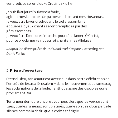
vendredi, ce seront les « Crucifiez-le ! »
Je suis là aujourd’hui avec la foule,
agitant mes branches de palmes et chantant mes Hosannas.
Je veux être là vendredi quand le ciel s’assombrira
et que les joyeux chants seront remplacés par des
gémissements.
Je veux être là encore dimanche pour t’acclamer, Ô Christ,
pour te proclamer vainqueur et chanter mes Alléluias.
Adaptation d’une prière de Ted Dodd traduite pour
Gathering
par
Denis Fortin
2.
Prière d’ouverture
Éternel Dieu, ton amour est avec nous dans cette célébration de
l’entrée de Jésus à Jérusalem – dans le mouvement des rameaux,
les acclamations de la foule, l’enthousiasme des disciples qui le
proclament Roi.
Ton amour demeure encore avec nous alors que les voix se sont
tues, que les rameaux sont piétinés, que le son des clous perce le
silence comme la chair, que la croix est érigée.