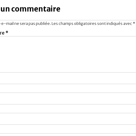
r un commentaire
 e-mail ne sera pas publiée.
Les champs obligatoires sont indiqués avec
*
re
*