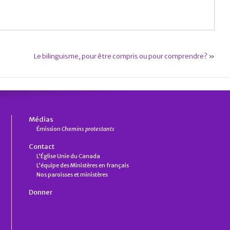
Le bilinguisme, pour être compris ou pour comprendre?
»
Médias
Émission
Chemins protestants
Contact
L’Église Unie du Canada
L’équipe des Ministères en français
Nos paroisses et ministères
Donner