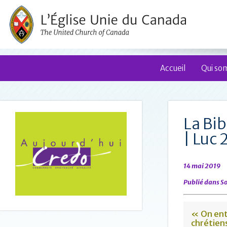
Accueil
Qui so
La Bi
| Luc 
14 mai 2019
Publié dans
So
« On ent
chrétiens