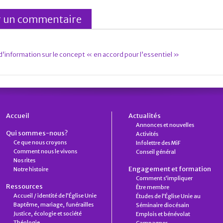
information sur le concept « en accord pour l’essentiel »
Accueil
Actualités
Annonces et nouvelles
Qui sommes-nous?
Activités
Ce que nous croyons
Infolettre des MiF
Comment nous le vivons
Conseil général
Nos rites
Engagement et formation
Notre histoire
Comment s’impliquer
Ressources
Être membre
Accueil / identité de l’Église Unie
Études de l’Église Unie au
Baptême, mariage, funérailles
Séminaire diocésain
Justice, écologie et société
Emplois et bénévolat
Théologie