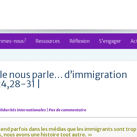
mmes-nous?
Ressources
Réflexion
S’engager
Act
ble nous parle… d’immigration
24,28-31 |
lidarités internationales
|
Pas de commentaire
end parfois dans les médias que les immigrants sont tro
, nous avons une histoire tout autre. »