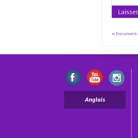
«
Document d’
Anglais