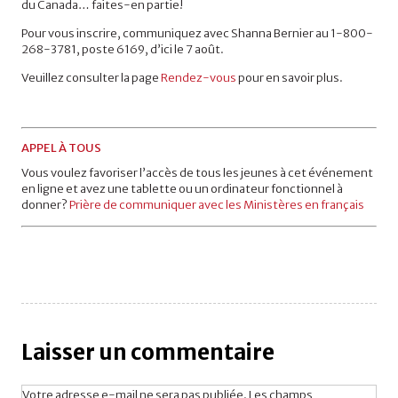
du Canada… faites-en partie!
Pour vous inscrire, communiquez avec Shanna Bernier au 1-800-
268-3781, poste 6169, d’ici le 7 août.
Veuillez consulter la page
Rendez-vous
pour en savoir plus.
APPEL À TOUS
Vous voulez favoriser l’accès de tous les jeunes à cet événement
en ligne et avez une tablette ou un ordinateur fonctionnel à
donner?
Prière de communiquer avec les Ministères en français
Laisser un commentaire
Votre adresse e-mail ne sera pas publiée.
Les champs