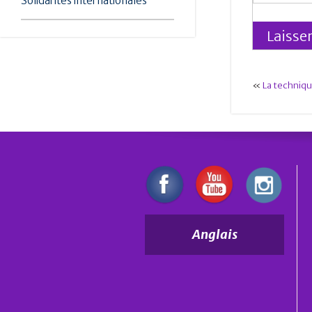
Solidarités internationales
«
La techniqu
Anglais