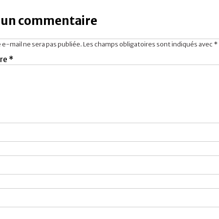
r un commentaire
 e-mail ne sera pas publiée.
Les champs obligatoires sont indiqués avec
*
re
*