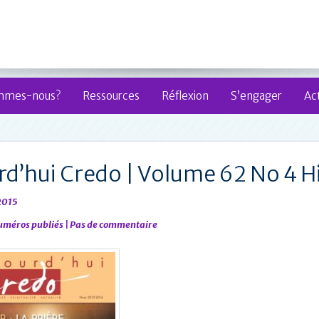
mmes-nous?
Ressources
Réflexion
S’engager
Act
rd’hui Credo | Volume 62 No 4 
2015
uméros publiés
|
Pas de commentaire