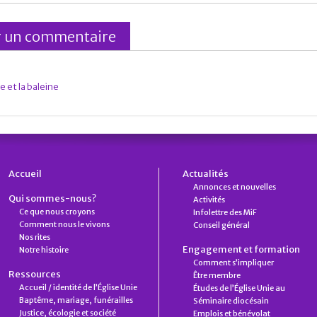
e et la baleine
Accueil
Actualités
Annonces et nouvelles
Qui sommes-nous?
Activités
Ce que nous croyons
Infolettre des MiF
Comment nous le vivons
Conseil général
Nos rites
Engagement et formation
Notre histoire
Comment s’impliquer
Ressources
Être membre
Accueil / identité de l’Église Unie
Études de l’Église Unie au
Baptême, mariage, funérailles
Séminaire diocésain
Justice, écologie et société
Emplois et bénévolat