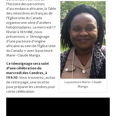
l’histoire des personnes
d’ascendance africaine, la Table
des ministères en français de
l’Église Unie du Canada
organise une série d’ateliers
hebdomadaires.
Le mercredi 17
février à 18 h HNE, nous
présentons « Témoignage
d’une pasteure d’origine
africaine au sein de l’Église Unie
du Canada » avec la pasteure
Marie-Claude Manga.
Ce témoignage sera suivi
d’une célébration du
mercredi des Cendres, à
19 h 30
. Vous trouverez, au bas
de cette page, une recette
La pasteure Marie-Claude
pour préparer les cendres pour
Manga.
cette célébration.