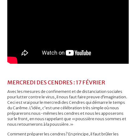
MERCREDI DES CENDRES : 17 FÉVRIER
Avec les mesures de confinement et de distanciation sociales
pour lutter contre le virus, il nous faut faire preuve d‘imagination.
Ceci est vrai pour le mercredi des Cendres qui démarre le temps
du Carême. L’idée, c’est une célébration très simple où nous
préparerons nous-mêmes les cendres et nous les apposerons
sur le front, en nous rappelant que «poussière nous sommes et
nous retournerons à la poussière.»
Comment préparer les cendres? En principe, il faut brûler les