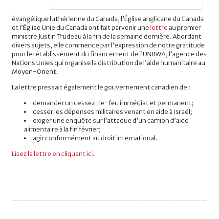
évangélique luthérienne du Canada, l’Église anglicane du Canada
et l’Église Unie du Canada ont fait parvenir une
lettre
au premier
ministre Justin Trudeau à la fin de la semaine dernière. Abordant
divers sujets, elle commence par l’expression de notre gratitude
pour le rétablissement du financement de l’UNRWA, l’agence des
Nations Unies qui organise la distribution de l’aide humanitaire au
Moyen-Orient.
La lettre pressait également le gouvernement canadien de :
demander un cessez-le-feu immédiat et permanent;
cesser les dépenses militaires venant en aide à Israël;
exiger une enquête sur l’attaque d’un camion d’aide
alimentaire à la fin février;
agir conformément au droit international.
Lisez la lettre en cliquant ici
.