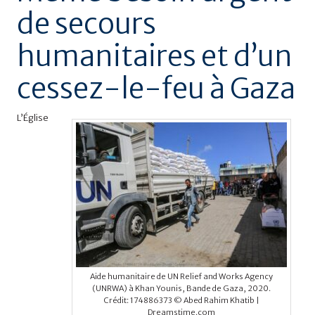
de secours
humanitaires et d’un
cessez-le-feu à Gaza
L’Église
Aide humanitaire de UN Relief and Works Agency
(UNRWA) à Khan Younis, Bande de Gaza, 2020.
Crédit: 174886373 © Abed Rahim Khatib |
Dreamstime.com