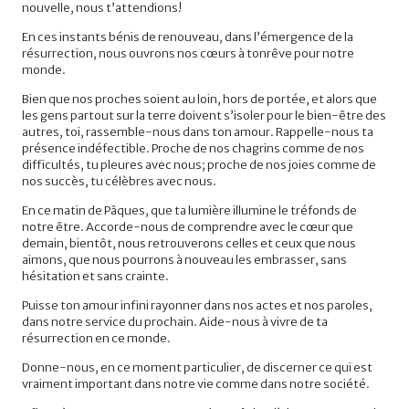
nouvelle, nous t’attendions!
En ces instants bénis de renouveau, dans l’émergence de la
résurrection, nous ouvrons nos cœurs à tonrêve pour notre
monde.
Bien que nos proches soient au loin, hors de portée, et alors que
les gens partout sur la terre doivent s’isoler pour le bien-être des
autres, toi, rassemble-nous dans ton amour. Rappelle-nous ta
présence indéfectible. Proche de nos chagrins comme de nos
difficultés, tu pleures avec nous; proche de nos joies comme de
nos succès, tu célèbres avec nous.
En ce matin de Pâques, que ta lumière illumine le tréfonds de
notre être. Accorde-nous de comprendre avec le cœur que
demain, bientôt, nous retrouverons celles et ceux que nous
aimons, que nous pourrons à nouveau les embrasser, sans
hésitation et sans crainte.
Puisse ton amour infini rayonner dans nos actes et nos paroles,
dans notre service du prochain. Aide-nous à vivre de ta
résurrection en ce monde.
Donne-nous, en ce moment particulier, de discerner ce qui est
vraiment important dans notre vie comme dans notre société.