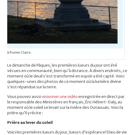
ite, à Pointe Claire.
Le dimanche de Pâques, les premières lueurs du jour ont été
vécues en communauté, bien qu’à distance.
À divers endroits, ce
moment où le deuil s’est transformé en espoir a été capté. Voici
quelques-unes des photos de ce moment où la lumière divine
s’est répandue sur la terre.
Vous pouvez aussi
visionner une vidéo
enregistrée en direct par
le responsable des Ministères en français, Éric Hébert-Daly, au
moment où le soleil se levait sur la rivière des Outaouais. Voici la
prière qu’il y récite :
Prière au lever du soleil
Voici les premières lueurs du jour, lueurs d’espérance! Dieu de vie