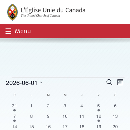
Menu
Évènements
Recher
Nav
2026-06-01
Recherche
Mois
et
de
Sélectionnez
navigat
vue
Calendrier
D
DIMANCHE
L
LUNDI
M
MARDI
M
MERCREDI
J
JEUDI
V
VENDREDI
S
SAMEDI
une
de
Évè
de
date.
vues
3
0
0
0
0
1
0
31
1
2
3
4
5
6
Évènements
Évènem
évènements
évènements
évènements
évènements
évènements
évènement
évènem
3
0
0
0
0
1
0
7
8
9
10
11
12
13
évènements
évènements
évènements
évènements
évènements
évènement
évènem
3
0
0
0
0
1
0
14
15
16
17
18
19
20