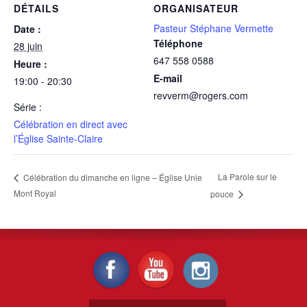
DÉTAILS
ORGANISATEUR
Pasteur Stéphane Vermette
Date :
Téléphone
28 juin
647 558 0588
Heure :
E-mail
19:00 - 20:30
revverm@rogers.com
Série :
Célébration en direct avec
l’Église Sainte-Claire
La Parole sur le
Célébration du dimanche en ligne – Église Unie
Mont Royal
pouce