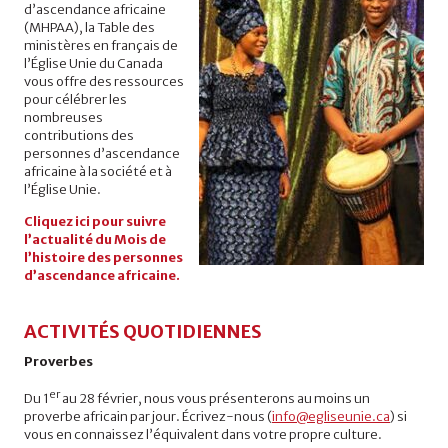
d’ascendance africaine
(MHPAA), la Table des
ministères en français de
l’Église Unie du Canada
vous offre des ressources
pour célébrer les
nombreuses
contributions des
personnes d’ascendance
africaine à la société et à
l’Église Unie.
Cliquez ici pour suivre
l’actualité du Mois de
l’histoire des personnes
d’ascendance africaine.
ACTIVITÉS QUOTIDIENNES
Proverbes
er
Du 1
au 28 février, nous vous présenterons au moins un
proverbe africain par jour. Écrivez-nous (
info@egliseunie.ca
) si
vous en connaissez l’équivalent dans votre propre culture.