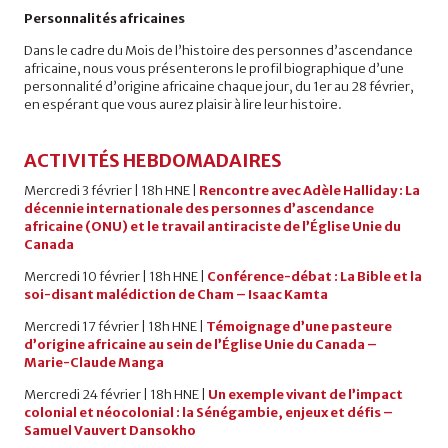
Personnalités africaines
Dans le cadre du Mois de l’histoire des personnes d’ascendance
africaine, nous vous présenterons le profil biographique d’une
personnalité d’origine africaine chaque jour, du 1er au 28 février,
en espérant que vous aurez plaisir à lire leur histoire.
ACTIVITÉS HEBDOMADAIRES
Mercredi 3 février | 18h HNE |
Rencontre avec Adèle Halliday : La
décennie internationale des personnes d’ascendance
africaine (ONU) et le travail antiraciste de l’Église Unie du
Canada
Mercredi 10 février | 18h HNE |
Conférence-débat : La Bible et la
soi-disant malédiction de Cham – Isaac Kamta
Mercredi 17 février | 18h HNE |
Témoignage d’une pasteure
d’origine africaine au sein de l’Église Unie du Canada –
Marie-Claude Manga
Mercredi 24 février | 18h HNE |
Un exemple vivant de l’impact
colonial et néocolonial : la Sénégambie, enjeux et défis –
Samuel Vauvert Dansokho