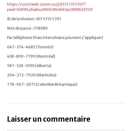
https://us02web.zoom.us/j/81157315701?
pwd=bW9FLzhiakszMXVUMnl6K3psWDBUQT09
ID de la réunion : 811 5731 5701
Mot de passe : 378089
Par téléphone (frais interurbains peuvent s’appliquer)
647-374-4685 (Toronto)
438-809-7799 (Montréal)
587-328-1099 (Alberta)
204-272-7920 (Manitoba)
778-907-2071 (Colombie Britannique)
Laisser un commentaire