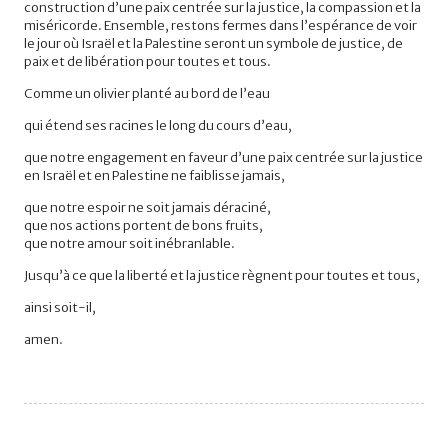
construction d’une paix centrée sur la justice, la compassion et la
miséricorde. Ensemble, restons fermes dans l’espérance de voir
le jour où Israël et la Palestine seront un symbole de justice, de
paix et de libération pour toutes et tous.
Comme un olivier planté au bord de l’eau
qui étend ses racines le long du cours d’eau,
que notre engagement en faveur d’une paix centrée sur la justice
en Israël et en Palestine ne faiblisse jamais,
que notre espoir ne soit jamais déraciné,
que nos actions portent de bons fruits,
que notre amour soit inébranlable.
Jusqu’à ce que la liberté et la justice règnent pour toutes et tous,
ainsi soit-il,
amen.