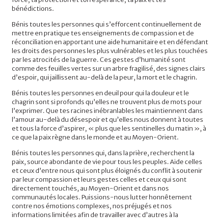
bénédictions.
Bénis toutes les personnes qui s’efforcent continuellement de
mettre en pratique tes enseignements de compassion et de
réconciliation en apportant une aide humanitaire et en défendant
les droits des personnes les plus vulnérables et les plus touchées
par les atrocités de la guerre. Ces gestes d’humanité sont
comme des feuilles vertes sur un arbre fragilisé, des signes clairs
d’espoir, qui jaillissent au-delà de la peur, la mort et le chagrin.
Bénis toutes les personnes en deuil pour qui la douleur et le
chagrin sont si profonds qu’elles ne trouvent plus de mots pour
l’exprimer. Que tes racines inébranlables les maintiennent dans
l’amour au-delà du désespoir et qu’elles nous donnent à toutes
et tous la force d’aspirer, « plus que les sentinelles du matin », à
ce que la paix règne dans le monde et au Moyen-Orient.
Bénis toutes les personnes qui, dans la prière, recherchent la
paix, source abondante de vie pour tous les peuples. Aide celles
et ceux d’entre nous qui sont plus éloignés du conflit à soutenir
par leur compassion et leurs gestes celles et ceux qui sont
directement touchés, au Moyen-Orient et dans nos
communautés locales. Puissions-nous lutter honnêtement
contre nos émotions complexes, nos préjugés et nos
informations limitées afin de travailler avec d’autres à la