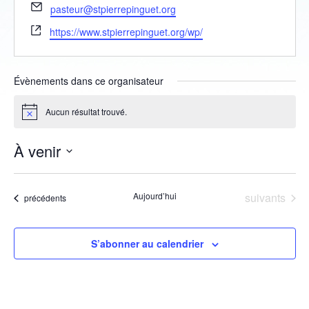
Email
pasteur@stpierrepinguet.org
Site
https://www.stpierrepinguet.org/wp/
web
Évènements dans ce organisateur
Aucun résultat trouvé.
Notice
À venir
Sélectionnez
une
Évènements
Aujourd’hui
suivants
date.
Évènements
précédents
S’abonner au calendrier