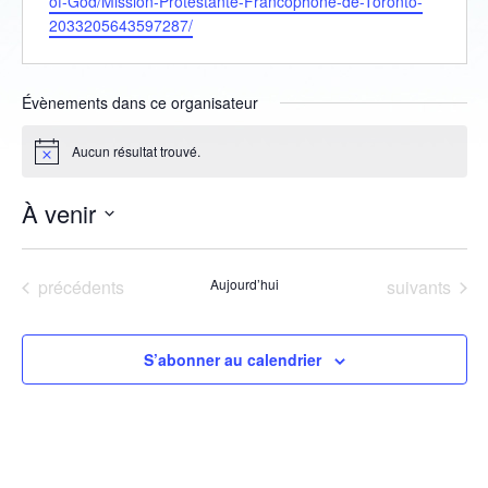
of-God/Mission-Protestante-Francophone-de-Toronto-
2033205643597287/
Évènements dans ce organisateur
Aucun résultat trouvé.
Notice
À venir
Sélectionnez
une
Évènements
Évènements
précédents
Aujourd’hui
suivants
date.
S’abonner au calendrier