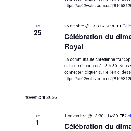
https://us02web.zoom.us/j/81058120
25 octobre @ 13:30
-
14:30
Célé
DIM
25
Célébration du dima
Royal
La communauté chrétienne francoph
culte de dimanche à 13 h 30. Nous v
connecter, cliquer sur le lien ci-dess
https://us02web.zoom.us/j/81058120
novembre 2026
1 novembre @ 13:30
-
14:30
Cél
DIM
1
Célébration du dima