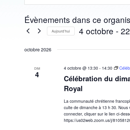
Évènements dans ce organis
4 octobre
 - 
22
Aujourd’hui
Sélectionnez
une
octobre 2026
date.
4 octobre @ 13:30
-
14:30
Céléb
DIM
4
Célébration du dima
Royal
La communauté chrétienne francoph
culte de dimanche à 13 h 30. Nous v
connecter, cliquer sur le lien ci-dess
https://us02web.zoom.us/j/81058120