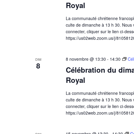
Royal
La communauté chrétienne francoph
culte de dimanche à 13 h 30. Nous v
connecter, cliquer sur le lien ci-dess
https://us02web.zoom.us/j/81058120
8 novembre @ 13:30
-
14:30
Cél
DIM
8
Célébration du dima
Royal
La communauté chrétienne francoph
culte de dimanche à 13 h 30. Nous v
connecter, cliquer sur le lien ci-dess
https://us02web.zoom.us/j/81058120
15 novembre @ 13:30
-
14:30
C