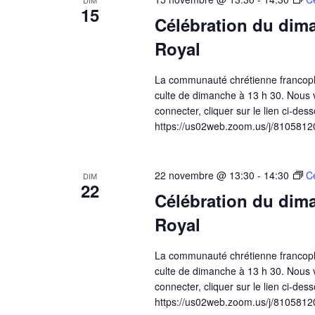
DIM
15
Célébration du dima
Royal
La communauté chrétienne francoph
culte de dimanche à 13 h 30. Nous v
connecter, cliquer sur le lien ci-dess
https://us02web.zoom.us/j/81058120
22 novembre @ 13:30
-
14:30
C
DIM
22
Célébration du dima
Royal
La communauté chrétienne francoph
culte de dimanche à 13 h 30. Nous v
connecter, cliquer sur le lien ci-dess
https://us02web.zoom.us/j/81058120