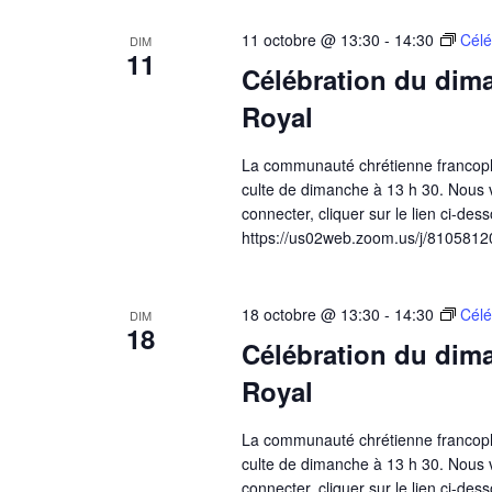
11 octobre @ 13:30
-
14:30
Célé
DIM
11
Célébration du dima
Royal
La communauté chrétienne francoph
culte de dimanche à 13 h 30. Nous v
connecter, cliquer sur le lien ci-dess
https://us02web.zoom.us/j/81058120
18 octobre @ 13:30
-
14:30
Célé
DIM
18
Célébration du dima
Royal
La communauté chrétienne francoph
culte de dimanche à 13 h 30. Nous v
connecter, cliquer sur le lien ci-dess