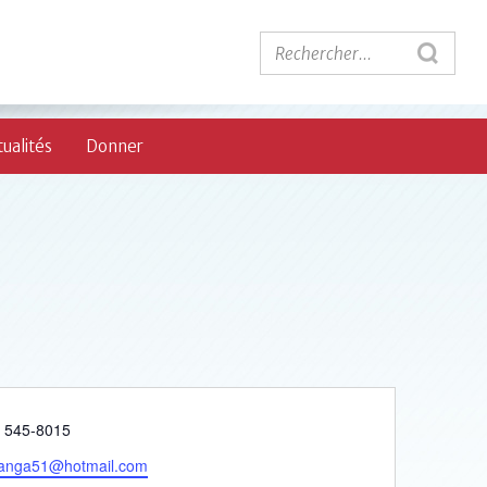
ualités
Donner
phone
) 545-8015
nga51@hotmail.com