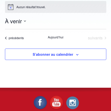
Aucun résultat trouvé.
Notice
À venir
Sélectionnez
une
Évènements
Aujourd’hui
suivants
date.
Évènements
précédents
S’abonner au calendrier