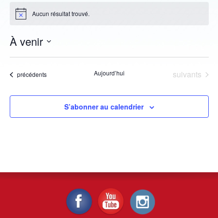
Aucun résultat trouvé.
Notice
À venir
Sélectionnez
une
Évènements
Aujourd’hui
suivants
date.
Évènements
précédents
S’abonner au calendrier