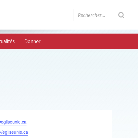
ualités
Donner
egliseunie.ca
://egliseunie.ca