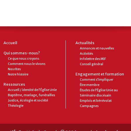
Accueil
Actualités
Annonces et nouvelles
Qui sommes-nous?
Activités
Ce que nous croyons
Infolettre des MiF
Comment nous le vivons
Conseil général
Nos rites
Engagement et formation
Notre histoire
Comment s’impliquer
Ressources
Être membre
Accueil / identité de l’Église Unie
Études de l’Église Unie au
Baptême, mariage, funérailles
Séminaire diocésain
Justice, écologie et société
Emplois et bénévolat
Théologie
Campagnes