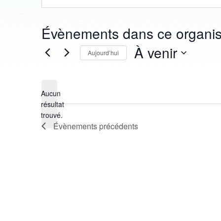
Évènements dans ce organis
À venir
Aujourd’hui
Sélectionnez
une
date.
Aucun
résultat
Notice
trouvé.
Évènements
précédents