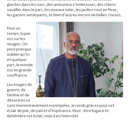
glacées dans les rues, des amoureux s’embrasser, des chiens
sautiller dans le parc, les oiseaux voler, les jardins tout en fleur,
les gazons verdoyants, et bien d’autres encore de belles choses.
Pour un
temps, la joie
est sur les
visages. On
peut presque
oublier qu’ici
et quelque
part, le monde
est en grande
souffrance.
Les images de
guerre, de
famine et de
désastres se
sont momentanément estompées. Je rends grâces pour cet
éclair de joie, de paix et d’espérance. Peut-être fugace et
éphémère cet éclair, mais il est bien réel.