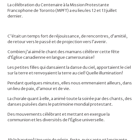
La célébration du Centenaire à la Mission Protestante
Francophone de Toronto (MPFT) a eu lieu les 12 et 13 juillet
dernier.
C’était un temps fort de réjouissance, de rencontres, d’amitié,
de retour vers le passé et de projection vers l’avenir.
Combien j’ai aimé le chant des mamans célébrer cette fête
d’Église canadienne en langue camerounaise!
Les petites filles qui dansaient la danse du ciel, apportaient le ciel
sur la terre et renvoyaient la terre au ciel! Quelle illumination!
Pendant quelques minutes, elles nous emmenaient ailleurs, dans
un lieu de paix, d’amour et de vie.
La chorale quant à elle, a animé toute la soirée par des chants, des
danses puisées dans le patrimoine mondial protestant.
Des mouvements célébrant et mettant en exergue la
communion et les diversités de l’Église universelle.
Ah le baryton! Une voix de génie, forte, puissante et lancinante,