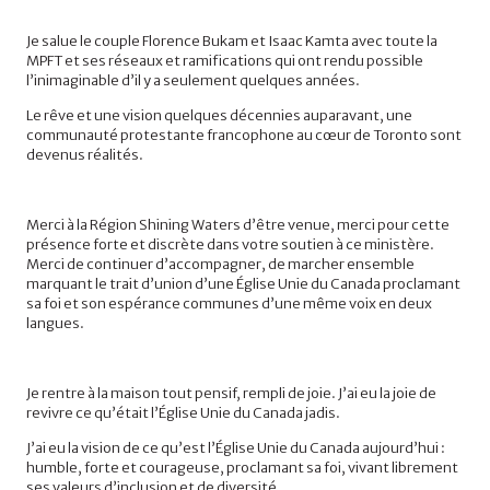
Je salue le couple Florence Bukam et Isaac Kamta avec toute la
MPFT et ses réseaux et ramifications qui ont rendu possible
l’inimaginable d’il y a seulement quelques années.
Le rêve et une vision quelques décennies auparavant, une
communauté protestante francophone au cœur de Toronto sont
devenus réalités.
Merci à la Région Shining Waters d’être venue, merci pour cette
présence forte et discrète dans votre soutien à ce ministère.
Merci de continuer d’accompagner, de marcher ensemble
marquant le trait d’union d’une Église Unie du Canada proclamant
sa foi et son espérance communes d’une même voix en deux
langues.
Je rentre à la maison tout pensif, rempli de joie. J’ai eu la joie de
revivre ce qu’était l’Église Unie du Canada jadis.
J’ai eu la vision de ce qu’est l’Église Unie du Canada aujourd’hui :
humble, forte et courageuse, proclamant sa foi, vivant librement
ses valeurs d’inclusion et de diversité.