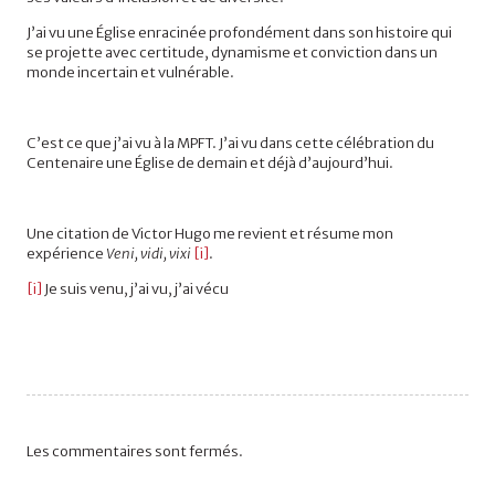
J’ai vu une Église enracinée profondément dans son histoire qui
se projette avec certitude, dynamisme et conviction dans un
monde incertain et vulnérable.
C’est ce que j’ai vu à la MPFT. J’ai vu dans cette célébration du
Centenaire une Église de demain et déjà d’aujourd’hui.
Une citation de Victor Hugo me revient et résume mon
expérience
Veni, vidi, vixi
[i]
.
[i]
Je suis venu, j’ai vu, j’ai vécu
Les commentaires sont fermés.