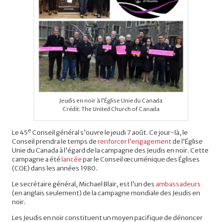
Jeudis en noir à l’Église Unie du Canada
Crédit: The United Church of Canada
e
Le 45
Conseil général s’ouvre le jeudi 7 août. Ce jour-là, le
Conseil prendra le temps de
renforcer l’engagement
de l’Église
Unie du Canada à l’égard de la campagne des Jeudis en noir. Cette
campagne a été
lancée
par le Conseil œcuménique des Églises
(COE) dans les années 1980.
Le secrétaire général, Michael Blair, est l’un des
ambassadeurs
(en anglais seulement) de la campagne mondiale des Jeudis en
noir.
Les Jeudis en noir constituent un moyen pacifique de dénoncer