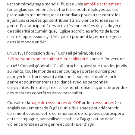
Par son témoignage mondial, l’Église Unie
amplifie activement
(en anglais seulement) les efforts collectifs déployés par les
partenaires œcuméniques et mondiaux pour lutter contre les
injustices croisées qui contribuent à la violence fondée sur le
genre. En participant à des activités concertées de plaidoyer et
de solidarité œcuménique, l’Église accroît les efforts de lutte
contre l’oppression systémique et promeut la justice de genre
dans le monde entier.
e
En 2018, à l’occasion du 43
Conseil général, plus de
375 personnes ont manifesté leur solidarité
. Lors de l’ouverture
e
du 45
Conseil général le 7 août prochain, ainsi que tous les jeudis
suivants, tout le monde est encouragé à porter du noir pour
appuyer les efforts visant à éliminer la violence fondée sur le
genre et pour montrer sa solidarité avec les personnes
survivantes. En outre, il existe de nombreuses façons de prendre
des mesures concrètes dans votre milieu.
Consultez la
page de ressources du COE
ou les
ressources
(en
anglais seulement) de l’Église Unie du Canada pour découvrir
comment vous ou votre communauté de foi pouvez participer à
cette campagne, sensibiliser le public à l’aggravation de la
violence fondée sur le genre et continuer d’agir.