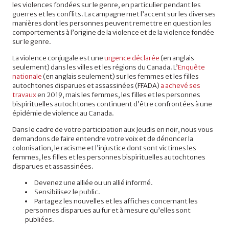
les violences fondées sur le genre, en particulier pendant les
guerres et les conflits. La campagne met l’accent sur les diverses
manières dont les personnes peuvent remettre en question les
comportements à l’origine de la violence et de la violence fondée
sur le genre.
La violence conjugale est une
urgence déclarée
(en anglais
seulement) dans les villes et les régions du Canada. L’
Enquête
nationale
(en anglais seulement) sur les femmes et les filles
autochtones disparues et assassinées (FFADA)
a achevé ses
travaux
en 2019, mais les femmes, les filles et les personnes
bispirituelles autochtones continuent d’être confrontées à une
épidémie de violence au Canada.
Dans le cadre de votre participation aux Jeudis en noir, nous vous
demandons de faire entendre votre voix et de dénoncer la
colonisation, le racisme et l’injustice dont sont victimes les
femmes, les filles et les personnes bispirituelles autochtones
disparues et assassinées.
Devenez une alliée ou un allié informé.
Sensibilisez le public.
Partagez les nouvelles et les affiches concernant les
personnes disparues au fur et à mesure qu’elles sont
publiées.