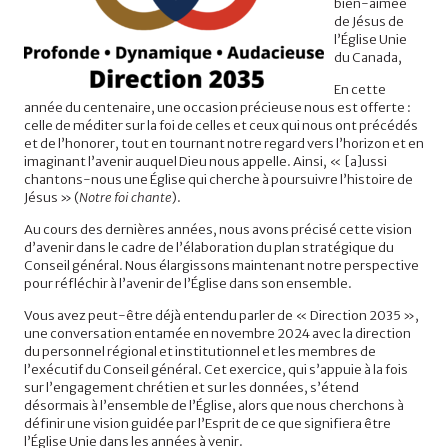
bien-aimée
de Jésus de
l’Église Unie
du Canada,
En cette
année du centenaire, une occasion précieuse nous est offerte :
celle de méditer sur la foi de celles et ceux qui nous ont précédés
et de l’honorer, tout en tournant notre regard vers l’horizon et en
imaginant l’avenir auquel Dieu nous appelle. Ainsi, « [a]ussi
chantons-nous une Église qui cherche à poursuivre l’histoire de
Jésus » (
Notre foi chante
).
Au cours des dernières années, nous avons précisé cette vision
d’avenir dans le cadre de l’élaboration du plan stratégique du
Conseil général. Nous élargissons maintenant notre perspective
pour réfléchir à l’avenir de l’Église dans son ensemble.
Vous avez peut-être déjà entendu parler de « Direction 2035 »,
une conversation entamée en novembre 2024 avec la direction
du personnel régional et institutionnel et les membres de
l’exécutif du Conseil général. Cet exercice, qui s’appuie à la fois
sur l’engagement chrétien et sur les données, s’étend
désormais à l’ensemble de l’Église, alors que nous cherchons à
définir une vision guidée par l’Esprit de ce que signifiera être
l’Église Unie dans les années à venir.