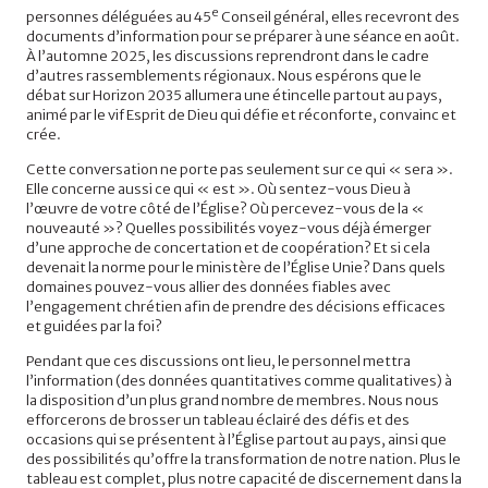
e
personnes déléguées au 45
Conseil général, elles recevront des
documents d’information pour se préparer à une séance en août.
À l’automne 2025, les discussions reprendront dans le cadre
d’autres rassemblements régionaux. Nous espérons que le
débat sur Horizon 2035 allumera une étincelle partout au pays,
animé par le vif Esprit de Dieu qui défie et réconforte, convainc et
crée.
Cette conversation ne porte pas seulement sur ce qui « sera ».
Elle concerne aussi ce qui « est ». Où sentez-vous Dieu à
l’œuvre de votre côté de l’Église? Où percevez-vous de la «
nouveauté »? Quelles possibilités voyez-vous déjà émerger
d’une approche de concertation et de coopération? Et si cela
devenait la norme pour le ministère de l’Église Unie? Dans quels
domaines pouvez-vous allier des données fiables avec
l’engagement chrétien afin de prendre des décisions efficaces
et guidées par la foi?
Pendant que ces discussions ont lieu, le personnel mettra
l’information (des données quantitatives comme qualitatives) à
la disposition d’un plus grand nombre de membres. Nous nous
efforcerons de brosser un tableau éclairé des défis et des
occasions qui se présentent à l’Église partout au pays, ainsi que
des possibilités qu’offre la transformation de notre nation. Plus le
tableau est complet, plus notre capacité de discernement dans la