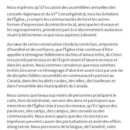
Nous espérons qu’à l’occasion des assemblées annuelles des
e
conseils régionaux et du 45
Conseil général, tous les échelons
de l’Église, y compris les communautés de foi et les autres
formes d’expression du ministère local, ainsi que les réseaux et
les regroupements, prendront part à ce discernement audacieux
visant à déterminer ce que nous aspirons à devenir.
Au cœur de cette conversation réside la conviction, empreinte
d’humilité et de confiance, que l’Église Unie continue d’être
appelée à témoigner fidèlement du Dieu d’amour infini, du Christ
ressuscité parmi nous et de l’Esprit vivant à l’œuvre en nous et
dans les autres. Nous sommes convaincus que nous sommes
invités à incarner ce témoignage d’abord et avant tout par une vie
de disciples fidèles rassemblés en communautés partout au
Canada, dans des localités rurales, des villes, des banlieues et
dans l’ensemble des municipalités du Canada.
Nous savons que beaucoup moins de personnes pratiquent le
culte, font du bénévolat, versent des dons et participent aux
ministères de l’Église Unie à tous les niveaux, qu’il s’agisse des
paroisses, des camps, des campus, des conseils ou des
communautés. Nous avons appris que des circonstances
imprévues peuvent causer des perturbations et avoir des effets
à long terme. Nous percevons de la fatigue, de l’anxiété, voire