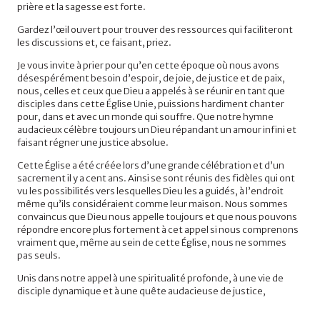
prière et la sagesse est forte.
Gardez l’œil ouvert pour trouver des ressources qui faciliteront
les discussions et, ce faisant, priez.
Je vous invite à prier pour qu’en cette époque où nous avons
désespérément besoin d’espoir, de joie, de justice et de paix,
nous, celles et ceux que Dieu a appelés à se réunir en tant que
disciples dans cette Église Unie, puissions hardiment chanter
pour, dans et avec un monde qui souffre. Que notre hymne
audacieux célèbre toujours un Dieu répandant un amour infini et
faisant régner une justice absolue.
Cette Église a été créée lors d’une grande célébration et d’un
sacrement il y a cent ans. Ainsi se sont réunis des fidèles qui ont
vu les possibilités vers lesquelles Dieu les a guidés, à l’endroit
même qu’ils considéraient comme leur maison. Nous sommes
convaincus que Dieu nous appelle toujours et que nous pouvons
répondre encore plus fortement à cet appel si nous comprenons
vraiment que, même au sein de cette Église, nous ne sommes
pas seuls.
Unis dans notre appel à une spiritualité profonde, à une vie de
disciple dynamique et à une quête audacieuse de justice,