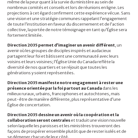
même de la peur quant à la survie du ministère au sein de
nombreux comités et conseils et lors de réunions en ligne. Les
projections à cet égard confirment cette expérience vécue. Sans
une vision et une stratégie communes rappelant l’engagement
de toute l’institution en faveur du discernement et de l’action
collective, la portée de notre témoignage en tant qu’Église sera
fortement limitée.
Direction 2035 permet d’imaginer un avenir différent
, un
avenir où les groupes de disciples inspirés et audacieux
partagent leur foi et bâtissent une communauté avec leurs
voisins et leurs voisines; l’Église Unie du Canada reflète la
diversité de nos quartiers et se réjouit que toutes les
générations y soient représentées.
Direction 2035 manifeste notre engagement à rester une
présence orientée par la foi partout au Canada
dans les
milieux ruraux, urbains, francophones et autochtones, mais
peut-être de manière différente, plus représentative d’une
Église de concertation.
Direction 2035 dessine un avenir où la coopération et la
collaboration seront centrales
et traduit une vision nouvelle
selon laquelle les paroisses et les ministères trouveront des
façons de prospérer ensemble plutôt que de rester isolés et de
se démener chacun de leur côté.