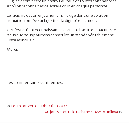
L’Église devrait être un endroit où tous et toutes sont honorés,
et où on reconnaît et célèbre le divin en chaque personne.
Le racisme est un enjeu humain. Il exige donc une solution
humaine, fondée sur la justice, la dignité et l’amour.
Ce n’est qu’en reconnaissant le divin en chacun et chacune de
nous que nous pourrons construire un monde véritablement
juste et inclusif.
Merci.
Les commentaires sont fermés.
«
Lettre ouverte – Direction 2035
40 jours contre le racisme : Inzwi Munikwa
»