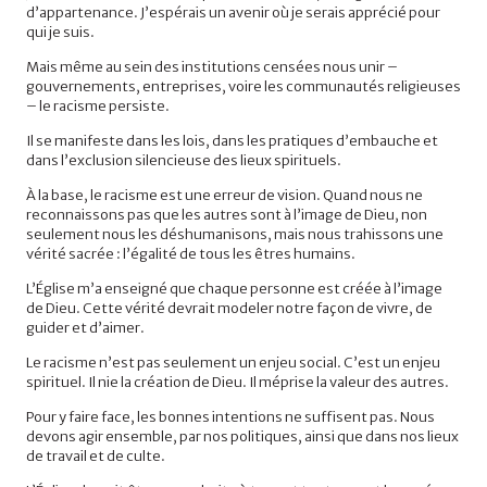
d’appartenance. J’espérais un avenir où je serais apprécié pour
qui je suis.
Mais même au sein des institutions censées nous unir –
gouvernements, entreprises, voire les communautés religieuses
– le racisme persiste.
Il se manifeste dans les lois, dans les pratiques d’embauche et
dans l’exclusion silencieuse des lieux spirituels.
À la base, le racisme est une erreur de vision. Quand nous ne
reconnaissons pas que les autres sont à l’image de Dieu, non
seulement nous les déshumanisons, mais nous trahissons une
vérité sacrée : l’égalité de tous les êtres humains.
L’Église m’a enseigné que chaque personne est créée à l’image
de Dieu. Cette vérité devrait modeler notre façon de vivre, de
guider et d’aimer.
Le racisme n’est pas seulement un enjeu social. C’est un enjeu
spirituel. Il nie la création de Dieu. Il méprise la valeur des autres.
Pour y faire face, les bonnes intentions ne suffisent pas. Nous
devons agir ensemble, par nos politiques, ainsi que dans nos lieux
de travail et de culte.