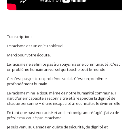
Transcription:
Le racisme est un enjeu spirituel.
Merci pour votre écoute.
Le racisme ne se limite pas à un pays ni à une communauté. C’est
un problème humain universel qui touche tout le monde.
Ce n’est pas juste un problème social. C’est un problème
profondément humain.
Le racisme mine le tissu même de notre humanité commune. Il
naît d’une incapacité à reconnaître et à respecter la dignité de
chaque personne – d’une incapacité à reconnaître le divin en elle.
En tant que pasteur racisé et ancien immigrant réfugié, j’ai vu de
près le mal causé par le racisme.
Je suis venu au Canada en quête de sécurité, de dignité et