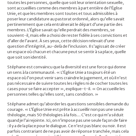
toutes les personnes, quelle que soit leur orientation sexuelle,
sont accueillies comme des membres à part entière de l’Église
Unie, et que les membres sont toutes et tous admissibles à
poser leur candidature au pastorat ordonné, alors qu’elle savait
pertinemment que cela entraînerait le départ d’une partie des
membres. L’Église savait qu’elle perdrait des membres, se
souvient-il, mais elle a choisi de rester fidèle à ses convictions et
d’aller de l’avant. À ses yeux, cette décision relevait d’une
question d’intégrité, au-delà de l’inclusion. Il s’agissait de créer
un espace où chacun et chacune peut se sentir à sa place, quelle
que soit son identité.
Stéphane est convaincu que la diversité est une force qui donne
un sens à la communauté. « L’Église Unie a toujours été un
espace où l’on peut venir sans craindre le jugement, et où il n’est
pas nécessaire de suivre toutes les règles ni de cocher toutes les
cases pour se faire accepter », explique-t-il. « On accueille les
personnes telles qu’elles sont, sans condition. »
Stéphane admet qu’aborder les questions sensibles demande du
courage. « L’Église Unie est prête à accueillir non pas une seule
théologie, mais 50 théologies à la fois… C’est ce qui m’a séduit
quand je l’ai rejointe. Ici, on n’impose pas une seule façon de faire
: il y a de la place pour le dialogue. Ce n’est pas blanc ou noir. Il est
parfois contrariant de ne pas avoir de réponse tranchée, mais cela