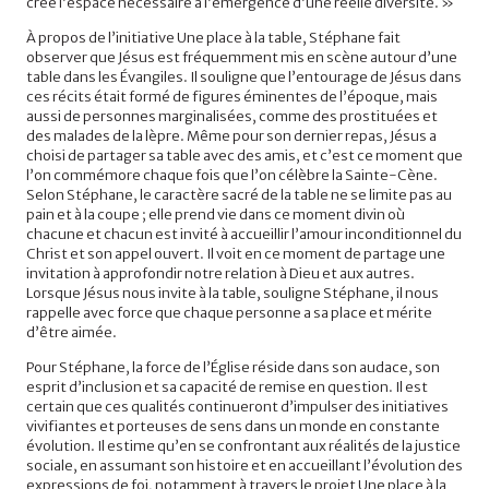
crée l’espace nécessaire à l’émergence d’une réelle diversité. »
À propos de l’initiative Une place à la table, Stéphane fait
observer que Jésus est fréquemment mis en scène autour d’une
table dans les Évangiles. Il souligne que l’entourage de Jésus dans
ces récits était formé de figures éminentes de l’époque, mais
aussi de personnes marginalisées, comme des prostituées et
des malades de la lèpre. Même pour son dernier repas, Jésus a
choisi de partager sa table avec des amis, et c’est ce moment que
l’on commémore chaque fois que l’on célèbre la Sainte-Cène.
Selon Stéphane, le caractère sacré de la table ne se limite pas au
pain et à la coupe ; elle prend vie dans ce moment divin où
chacune et chacun est invité à accueillir l’amour inconditionnel du
Christ et son appel ouvert. Il voit en ce moment de partage une
invitation à approfondir notre relation à Dieu et aux autres.
Lorsque Jésus nous invite à la table, souligne Stéphane, il nous
rappelle avec force que chaque personne a sa place et mérite
d’être aimée.
Pour Stéphane, la force de l’Église réside dans son audace, son
esprit d’inclusion et sa capacité de remise en question. Il est
certain que ces qualités continueront d’impulser des initiatives
vivifiantes et porteuses de sens dans un monde en constante
évolution. Il estime qu’en se confrontant aux réalités de la justice
sociale, en assumant son histoire et en accueillant l’évolution des
expressions de foi, notamment à travers le projet Une place à la