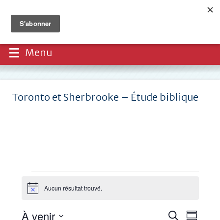
Menu
Toronto et Sherbrooke – Étude biblique
Évènements
Aucun résultat trouvé.
Notice
Recherche
Navi
À venir
Recherche