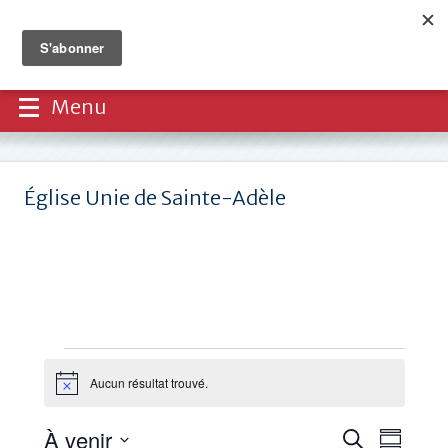
Menu
Église Unie de Sainte-Adèle
Évènements
Aucun résultat trouvé.
Notice
Recherche
Navi
À venir
Recherche