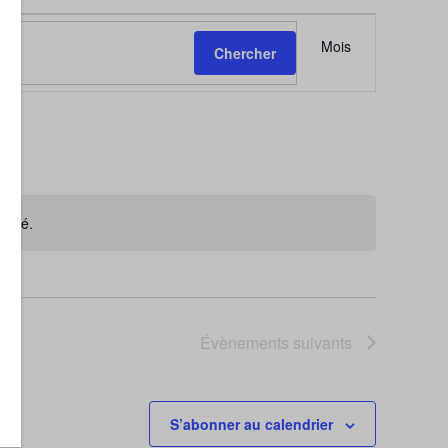
Navigati
Mois
Chercher
de
vues
Évèneme
rouvé.
Évènements
suivants
S’abonner au calendrier