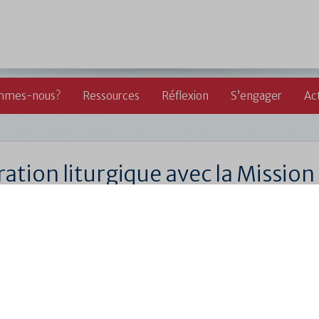
mmes-nous?
Ressources
Réflexion
S’engager
Act
ration liturgique avec la Missi
to