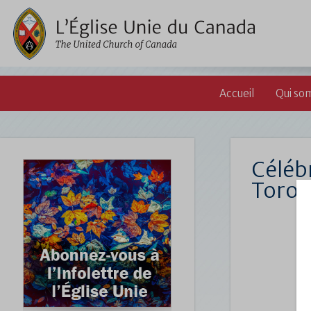
Accueil
Qui so
Céléb
Toron