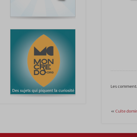
Les commenta
«
Culte domin