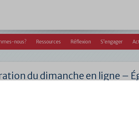
mmes-nous?
Ressources
Réflexion
S’engager
Act
ration du dimanche en ligne – É
cherche