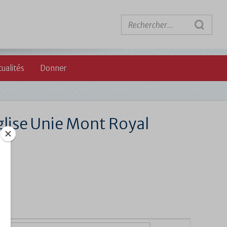
ualités
Donner
glise Unie Mont Royal
Navigati