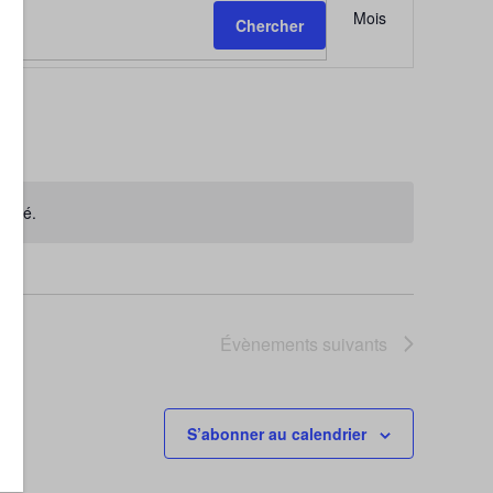
Mois
Chercher
de
vues
Évèneme
rouvé.
Évènements
suivants
S’abonner au calendrier