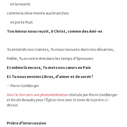
et la nourrit
comme la sève monte aux branches
et porte fruit
Ton Amour nous reçoit, ô Christ, comme des Ami-es
Tu
entends
nos
craintes,
Tu
nous
rassures
dans
nos
désarrois,
Fidèle, Tu
es
notre
Ami
dans
les
temps
d’épreuves
Et même là encore, Tu mets nos cœurs en Paix
Et Tu nous envoies Libres, d’aimer et de servir !
– Pierre Goldberger
Voici le lien vers une photoméditation
réalisée par Pierre Goldberger
et Nicole Beaudry pour l’Église Unie avec le texte de la prière ci-
dessus.
Prière d’intercession