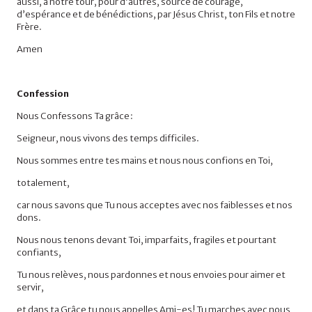
aussi, à notre tour, pour d’autres, source de courage,
d’espérance et de bénédictions, par Jésus Christ, ton Fils et notre
Frère.
Amen
Confession
Nous Confessons Ta grâce :
Seigneur, nous vivons des temps difficiles.
Nous sommes entre tes mains et nous nous confions en Toi,
totalement,
car nous savons que Tu nous acceptes avec nos faiblesses et nos
dons.
Nous nous tenons devant Toi, imparfaits, fragiles et pourtant
confiants,
Tu nous relèves, nous pardonnes et nous envoies pour aimer et
servir,
et dans ta Grâce tu nous appelles Ami-es! Tu marches avec nous