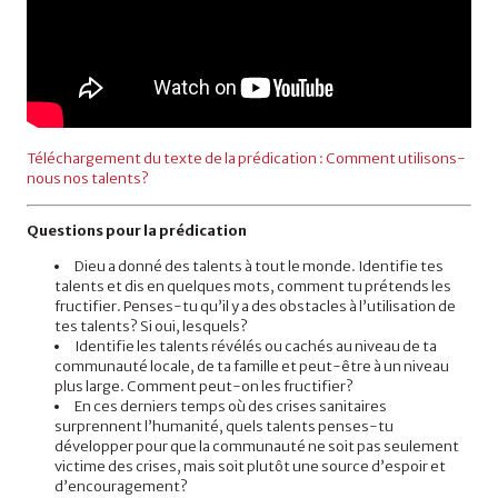
Téléchargement du texte de la prédication : Comment utilisons-
nous nos talents?
Questions pour la prédication
Dieu a donné des talents à tout le monde. Identifie tes
talents et dis en quelques mots, comment tu prétends les
fructifier. Penses-tu qu’il y a des obstacles à l’utilisation de
tes talents? Si oui, lesquels?
Identifie les talents révélés ou cachés au niveau de ta
communauté locale, de ta famille et peut-être à un niveau
plus large. Comment peut-on les fructifier?
En ces derniers temps où des crises sanitaires
surprennent l’humanité, quels talents penses-tu
développer pour que la communauté ne soit pas seulement
victime des crises, mais soit plutôt une source d’espoir et
d’encouragement?