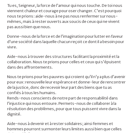
Tu es, Seigneur, la force de l’amour qui nous touche. De toi nous
viennent chaleur et courage pour oser changer. C’est pourquoi
nous te prions : aide-nous à ne pas nous renfermer sur nous-
mêmes, mais à rester ouverts aux soucis de ceux qui ne vivent
pas aussi bien que nous.
Donne-nous de la force et de l’imagination pour lutter en faveur
d’une société dans laquelle chacun reçoit ce dont il a besoin pour
vivre.
Aide-nous à trouver des structures facilitant la proximité et la
collaboration.
Nous te prions pour celles et ceux qui s’épuisent
dans des affrontements.
Nous te prions pour les pauvres qui croient qu’il n’y a plus d’avenir
pour eux : renouvelle leur espérance et donne-leur de rencontrer
de la justice, donc de recevoir leur part des biens que tu as
confiés à tous les humains.
Rends-nous conscients de notre part de responsabilité dans
l’injustice qui nous entoure. Permets-nous de collaborer à la
résolution des problèmes, pour que tous puissent vivre dans la
dignité.
Aide-nous à devenir et à rester solidaires ; ainsi femmes et
hommes pourront surmonter leurs limites aussi bien que celles