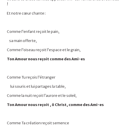
!
Et notre cœur chante :
Comme l’enfant reçoit le pain,
sa main offerte,
Comme l’oiseau reçoit l’espace et le grain,
Ton Amour nous reçoit comme des Ami-es
Comme
Tu
reçois
l’étranger
lui souris et lui partages la table,
Comme la nuit reçoit l’aurore et le soleil,
Ton
Amour
nous
reçoit , ô Christ, comme des Ami-es
Comme Ta création reçoit semence