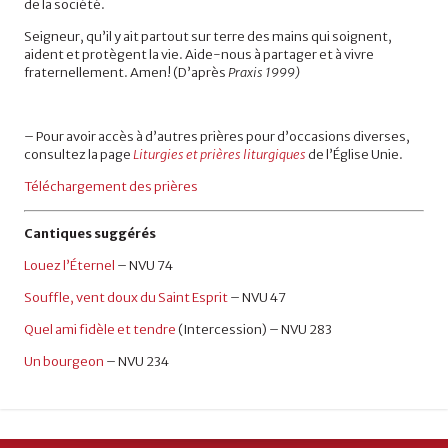
de la société.
Seigneur, qu’il y ait partout sur terre des mains qui soignent,
aident et protègent la vie. Aide-nous à partager et à vivre
fraternellement. Amen! (D’après
Praxis 1999)
– Pour avoir accès à d’autres prières pour d’occasions diverses,
consultez la page
Liturgies et prières liturgiques
de l’Église Unie.
Téléchargement des prières
Cantique
s
suggérés
Louez l’Éternel
– NVU 74
Souffle, vent doux du Saint Esprit
– NVU 47
Quel ami fidèle et tendre
(Intercession) – NVU
283
Un bourgeon
– NVU 234