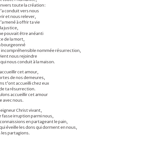
nvers toute la création :
t’a conduit vers nous
ir et nous relever
,
’a mené à offrir ta vie
 la justice
,
ne pouvait être anéanti
ce de la mort
,
 a bourgeonné
té incompréhensible nommée résurrection
,
vient nous rejoindre
qui nous conduit à la maison.
accueillir cet amour,
 portes de nos demeures,
s t’ont accueilli chez eux
de ta résurrection.
ulons accueillir cet amour
te avec nous.
eigneur Christ vivant,
 fasse irruption parmi nous
,
econnaissions en partageant le pain,
 qui éveille les dons qui dorment en nous,
 les partagions.