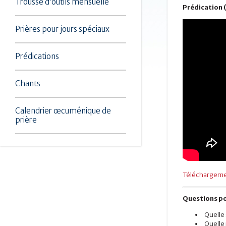
Trousse d’outils mensuelle
Prédication 
Prières pour jours spéciaux
Prédications
Chants
Calendrier œcuménique de
prière
Téléchargemen
Questions po
Quelle 
Quelle 