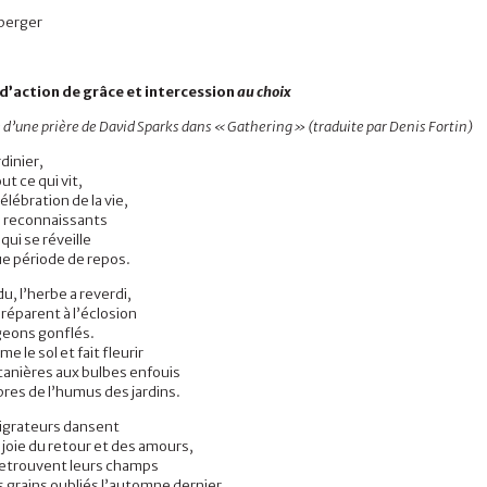
berger
d’action de grâce et intercession
au choix
e
d’une prière de David Sparks dans
«
Gathering
»
(traduite par Denis Fortin)
rdinier,
ut ce qui vit,
élébration de la vie,
 reconnaissants
qui se réveille
ue période de repos.
du
,
l’herbe a reverdi
,
préparent à l’éclosion
geons gonflés.
me le sol et fait fleurir
ntanières aux bulbes enfouis
res de l’humus des jardins.
igrateurs dansent
 joie du retour et des amours
,
retrouvent leurs champs
s grains oubliés l’automne dernier