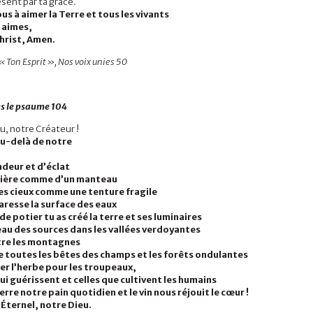
sent par ta grâce.
 à aimer la Terre et tous les vivants
 aimes,
Christ, Amen.
« Ton Esprit », Nos voix unies 50
s le psaume 104
u, notre Créateur !
au-delà de notre
ndeur et d’éclat
mière comme d’un manteau
les cieux comme une tenture fragile
aresse la surface des eaux
de potier tu as créé la terre et ses luminaires
eau des sources dans les vallées verdoyantes
ntre les montagnes
e toutes les bêtes des champs et les forêts ondulantes
er l’herbe pour les troupeaux,
ui guérissent et celles que cultivent les humains
erre notre pain quotidien et le vin nous réjouit le cœur !
 Éternel, notre Dieu.