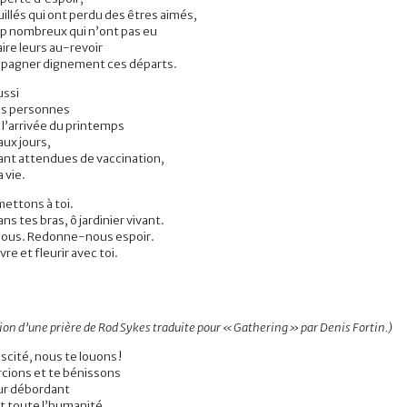
illés qui ont perdu des êtres aimés,
rop nombreux qui n’ont pas eu
aire leurs
au
-r
evoir
mpagner dignement ces départs
.
ussi
es personnes
 l’arrivée du printemps
aux jours,
tant attendues de vaccination,
a vie
.
ettons à toi.
s tes bras, ô jardinier vivant.
ous. Redonne-nous espoir.
vre et fleurir avec toi.
on d’une prière de Rod Sykes traduite pour
«
Gathering
»
par Denis Fortin.)
scité, nous te louons !
cions et te bénissons
ur débordant
t toute l’humanité,