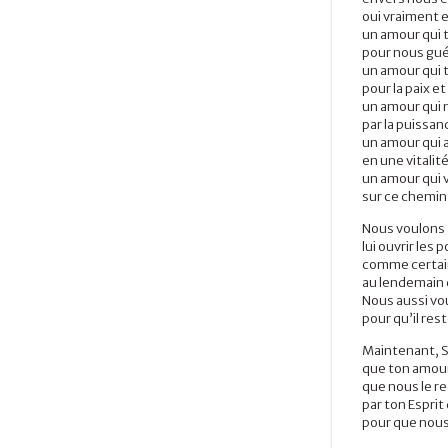
oui vraiment e
un amour qui 
pour nous guér
un amour qui t
pour la paix et
un amour qui 
par la puissan
un amour qui
en une vitali
un amour qui 
sur ce chemin 
Nous voulons 
lui ouvrir les
comme certain
au lendemain 
Nous aussi vo
pour qu’il res
Maintenant, S
que ton amour
q
ue nous le r
par ton Esprit
pour que nous