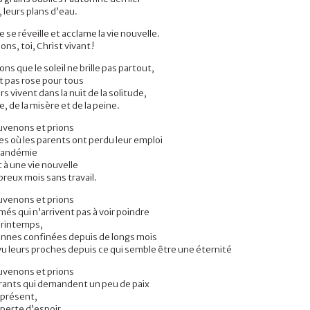
, leurs plans d’eau.
e se réveille et acclame la vie nouvelle.
ns, toi, Christ vivant
!
ns que le soleil ne brille pas partout,
st pas rose pour tous
rs vivent dans la nuit de la solitude,
e, de la misère et de la peine.
uvenons et prions
les où les parents ont perdu leur emploi
 pandémie
t à une vie nouvelle
reux mois sans travai
l.
uvenons et prions
més qui n’arrivent pas à voir poindre
 printemps
,
onnes confinées depuis de longs mois
vu leurs proches depuis ce qui semble être une éternit
é
uvenons et prions
frants qui demandent un peu de paix
t présent,
 perte d’espoir
,