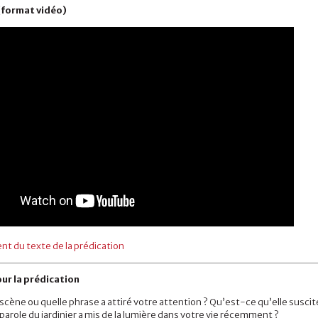
(format vidéo)
t du texte de la prédication
ur la prédication
scène ou quelle phrase a attiré votre attention ? Qu’est-ce qu’elle suscit
parole du jardinier a mis de la lumière dans votre vie récemment ?