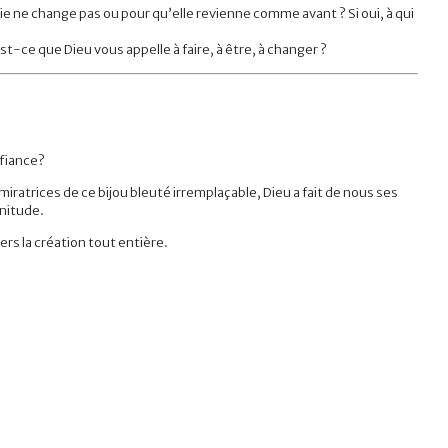
e ne change pas ou pour qu’elle revienne comme avant ? Si oui, à qui
-ce que Dieu vous appelle à faire, à être, à changer ?
nfiance?
iratrices de ce bijou bleuté irremplaçable, Dieu a fait de nous ses
lénitude.
ers la création tout entière.