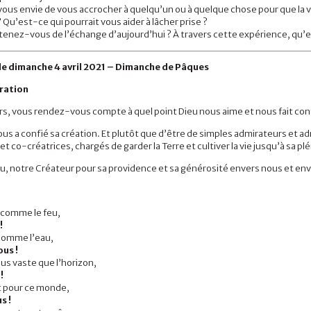
ous envie de vous accrocher à quelqu’un ou à quelque chose pour que la vi
? Qu’est-ce qui pourrait vous aider à lâcher prise ?
enez-vous de l’échange d’aujourd’hui ? À travers cette expérience, qu’est
 le dimanche 4 avril 2021 – Dimanche de Pâques
oration
rs, vous rendez-vous compte à quel point Dieu nous aime et nous fait co
us a confié sa création. Et plutôt que d’être de simples admirateurs et adm
et
co-créatrices,
chargés de garder la Terre et cultiver la vie jusqu’à sa p
u, notre Créateur pour sa providence et sa générosité envers nous
et env
t comme le feu,
!
 comme l’eau,
us !
lus vaste que l’horizon,
!
t pour ce monde,
s !