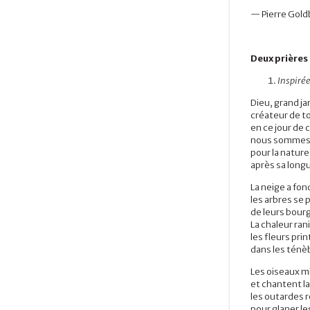
— Pierre Gold
Deux prières 
Inspiré
Dieu, grand ja
créateur de to
en ce jour de c
nous sommes
pour la nature 
après sa long
La neige a fon
les arbres se 
de leurs bour
La chaleur rani
les fleurs pri
dans le
s
ténèb
Les oiseaux m
et chantent la
les outardes 
pour glaner le