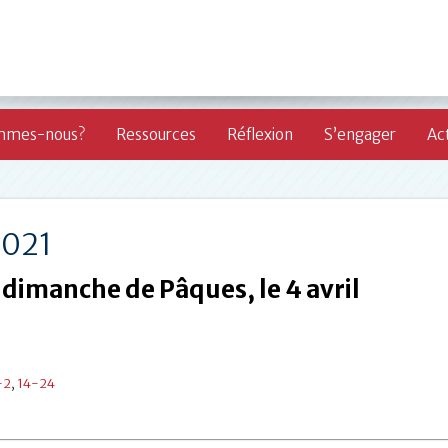
mmes-nous?
Ressources
Réflexion
S’engager
Act
2021
e dimanche
de Pâques, le 4 avril
-2
,
14-24