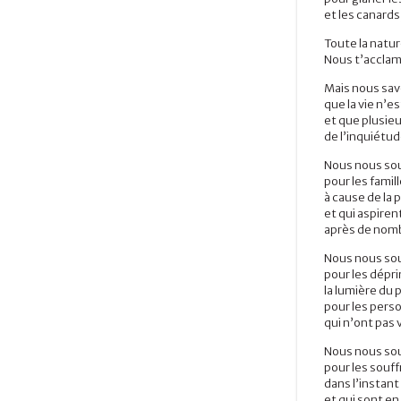
et les canards
Toute la natur
Nous t’acclamo
Mais nous savo
que la vie n’e
et que plusieu
de l’inquiétud
Nous nous so
pour les famil
à cause de la
et qui aspiren
après
de
nomb
Nous nous so
pour les dépri
la lumière du
pour les pers
qui n’ont pas 
Nous nous so
pour les souf
dans l’instan
et qui sont en