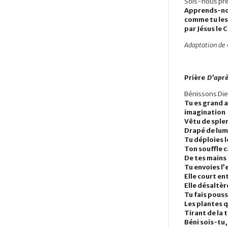
Sois-nous pré
Apprends-nous
comme tu les
par Jésus le 
Adaptation de 
Prière
D’aprè
Bénissons Die
Tu es grand 
imagination
Vêtu de sple
Drapé de lu
Tu déploies 
Ton souffle c
De tes mains 
Tu envoies l’
Elle court e
Elle désaltèr
Tu fais pouss
Les plantes q
Tirant de la t
Béni sois-tu,