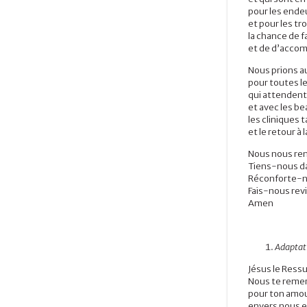
pour les endeu
et pour les t
la chance de f
et de d’acco
Nous prions a
pour toutes l
qui attendent
et avec les be
les cliniques 
et le retour à l
Nous nous rem
Tiens-nous dan
Réconforte-n
Fais-nous revi
Amen
Adaptati
Jésus le Ressu
Nous te remer
pour ton amo
envers nous e