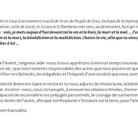
 se situe à un moment crucial de la vie de Peuple de Dieu. Du haut de la monta
tion, celle de Josué, et lui passe le flambeau non sans, au demeurant, fustiger
 :
vois, je mets aujourd’hui devant toi la vie et le bien, la mort et le mal. … J’
ie et la mort, la bénédiction et la malédiction. Choisis la vie, afin que tu vives
her à lui …
e l’Avent, Seigneur aide-nous à nous apprêtons à vivre un temps nouve
tre vie ; que nous sommes responsables des actes que nous posons et que
tifier nos lâchetés, les inégalités et l’iniquité d’une société que nous av
olonté divine est claire et nette et tu nous adjures de choisir la vie, la bé
ie. Assiste-nous, nous ton peuple, à renouer les relations brisées. Donne
apacité de reconnaître nos préjugés personnels, le courage de surmonter l
 les droits de l’autre, afin que ton Royaume s’instaure sur la terre, pour l
vert Dansokho