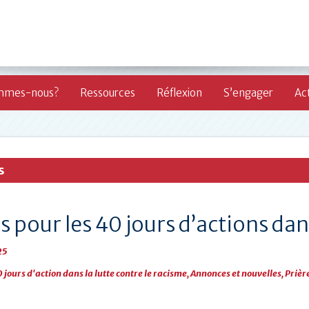
mmes-nous?
Ressources
Réflexion
S’engager
Act
s
s pour les 40 jours d’actions dan
25
 jours d'action dans la lutte contre le racisme
,
Annonces et nouvelles
,
Prièr