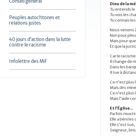
Conseil général
Dieu de la mé
Tu entends le 
Tu vois les ch
Peuples autochtones et
Tu connais le
relations justes
Nous venons à
Non pour pleu
40 jours d’action dans la lutte
Mais pour que 
contre le racisme
Et que la justi
Car le racisme 
Infolettre des MiF
Il change de m
Dans les banqu
Il tue à distan
Ce n’est plus 
Mais des mines
Ce n’est plus 
Mais l’aide co
Et l’Église…
Parfois muett
Elle a béni les
Elle s’est tue,
Seigneur, bris