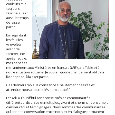
couleurs m’a
toujours
fasciné. C’est
aussi le temps
de laisser
partir.
En regardant
les feuilles
virevolter
avant de
tomber une
après l’autre,
mes pensées
me ramènent aux Ministères en français (MiF), à la Table et à
notre situation actuelle. Je vois en quoi le changement oblige à
lâcher prise, à laisser partir.
Ces derniers mois, la croissance si hautement désirée et
attendue nous a bousculés et mis au défi.
Les MiF aujourd’hui sont constitués de communautés
différentes, diverses et multiples, vivant et cheminant ensemble
dans leur foi et témoignages. Nous sommes des communautés
qui sont en conversation entre nous et en dialogue permanent