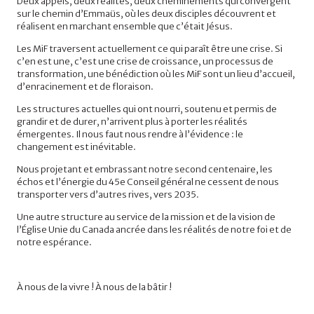
Deux appels, deux réalités, deux cheminements qui convergent
sur le chemin d’Emmaüs, où les deux disciples découvrent et
réalisent en marchant ensemble que c’était Jésus.
Les MiF traversent actuellement ce qui paraît être une crise. Si
c’en est une, c’est une crise de croissance, un processus de
transformation, une bénédiction où les MiF sont un lieu d’accueil,
d’enracinement et de floraison.
Les structures actuelles qui ont nourri, soutenu et permis de
grandir et de durer, n’arrivent plus à porter les réalités
émergentes. Il nous faut nous rendre à l’évidence : le
changement est inévitable.
Nous projetant et embrassant notre second centenaire, les
échos et l’énergie du 45e Conseil général ne cessent de nous
transporter vers d’autres rives, vers 2035.
Une autre structure au service de la mission et de la vision de
l’Église Unie du Canada ancrée dans les réalités de notre foi et de
notre espérance.
À nous de la vivre ! À nous de la bâtir !