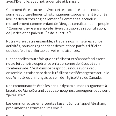
avec l’Évangile, avec notre identité et la mission.
Comment être proche et vivre cette proximité quand nous
sommes culturellement, historiquement, socialement éloignés
les uns des autres originellement ? Comment s’accueillir
mutuellement comme enfant de Dieu, se constituant son peuple
? Comment vivre ensemble le rêve et la vision de réconciliation,
de justice et de paix sur l’Île de la Tortue ?
Notre vivre et être ensemble, à travers nos ministères et nos
activités, nous engagent dans des relations parfois difficiles,
quelquefois inconfortables, voire malaisantes.
C’est par elles toutefois que se réalisent et s’approfondissent
notre foi et notre espérance en la personne de Jésus et son
tombeau vide. C’est dans cet esprit que nous avons vécu
ensemble la croissance dans la résilience et l’émergence actuelle
des Ministères en français au sein de l’Église Unie du Canada.
Nos communautés établies dans la dynamique des huguenots à
la suite de Marie Durand et ses compagnes, témoignent et disent
“je résiste “.
Les communautés émergentes faisant écho à l’appel Abraham,
proclament et affirment “me voici”.