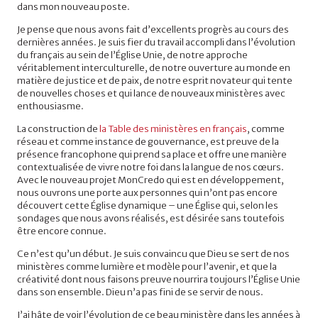
dans mon nouveau poste.
Je pense que nous avons fait d’excellents progrès au cours des
dernières années. Je suis fier du travail accompli dans l’évolution
du français au sein de l’Église Unie, de notre approche
véritablement interculturelle, de notre ouverture au monde en
matière de justice et de paix, de notre esprit novateur qui tente
de nouvelles choses et qui lance de nouveaux ministères avec
enthousiasme.
La construction de
la Table des ministères en français
, comme
réseau et comme instance de gouvernance, est preuve de la
présence francophone qui prend sa place et offre une manière
contextualisée de vivre notre foi dans la langue de nos cœurs.
Avec le nouveau projet MonCredo qui est en développement,
nous ouvrons une porte aux personnes qui n’ont pas encore
découvert cette Église dynamique – une Église qui, selon les
sondages que nous avons réalisés, est désirée sans toutefois
être encore connue.
Ce n’est qu’un début. Je suis convaincu que Dieu se sert de nos
ministères comme lumière et modèle pour l’avenir, et que la
créativité dont nous faisons preuve nourrira toujours l’Église Unie
dans son ensemble. Dieu n’a pas fini de se servir de nous.
J’ai hâte de voir l’évolution de ce beau ministère dans les années à