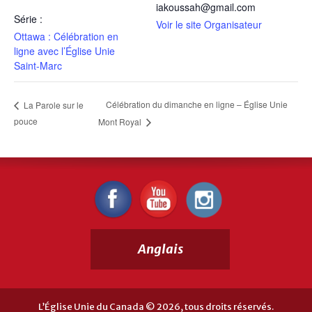
iakoussah@gmail.com
Série :
Voir le site Organisateur
Ottawa : Célébration en
ligne avec l’Église Unie
Saint-Marc
Célébration du dimanche en ligne – Église Unie
La Parole sur le
pouce
Mont Royal
Anglais
L’Église Unie du Canada © 2026, tous droits réservés.