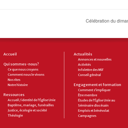
Célébration du dima
Accueil
Actualités
Annonces et nouvelles
Qui sommes-nous?
Activités
Ce que nous croyons
Infolettre des MiF
Comment nous le vivons
Conseil général
Nos rites
Engagement et formation
Notre histoire
Comment s’impliquer
Ressources
Être membre
Accueil / identité de l’Église Unie
Études de l’Église Unie au
Baptême, mariage, funérailles
Séminaire diocésain
Justice, écologie et société
Emplois et bénévolat
Théologie
Campagnes