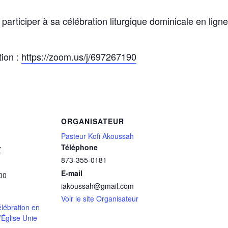
 participer à sa célébration liturgique dominicale en lig
tion :
https://zoom.us/j/697267190
ORGANISATEUR
Pasteur Kofi Akoussah
Téléphone
7
873-355-0181
E-mail
00
iakoussah@gmail.com
Voir le site Organisateur
lébration en
l’Église Unie