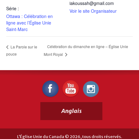
iakoussah@gmail.com
Série :
Voir le site Organisateur
Ottawa : Célébration en
ligne avec l’Église Unie
Saint-Marc
Célébration du dimanche en ligne – Église Unie
La Parole sur le
pouce
Mont Royal
Anglais
L’Église Unie du Canada © 2026, tous droits réservés.