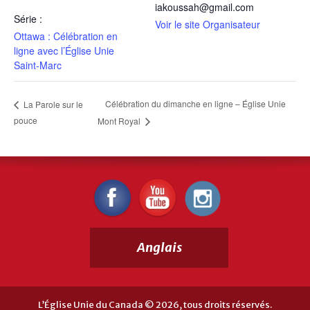
iakoussah@gmail.com
Série :
Voir le site Organisateur
Ottawa : Célébration en
ligne avec l’Église Unie
Saint-Marc
Célébration du dimanche en ligne – Église Unie
La Parole sur le
pouce
Mont Royal
Anglais
L’Église Unie du Canada © 2026, tous droits réservés.