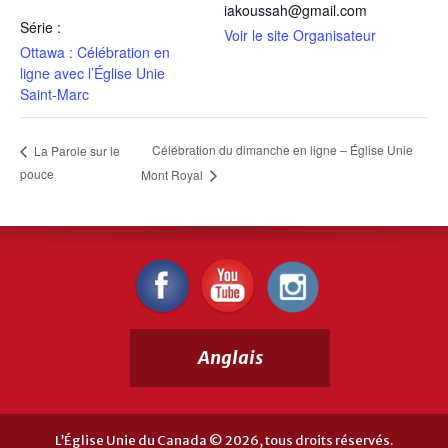
iakoussah@gmail.com
Série :
Voir le site Organisateur
Ottawa : Célébration en
ligne avec l’Église Unie
Saint-Marc
Célébration du dimanche en ligne – Église Unie
La Parole sur le
pouce
Mont Royal
Anglais
L’Église Unie du Canada © 2026, tous droits réservés.