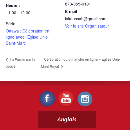
873-355-0181
Heure :
E-mail
11:00 - 12:00
iakoussah@gmail.com
Série :
Voir le site Organisateur
Ottawa : Célébration en
ligne avec l’Église Unie
Saint-Marc
Célébration du dimanche en ligne – Église Unie
La Parole sur le
pouce
Mont Royal
Anglais