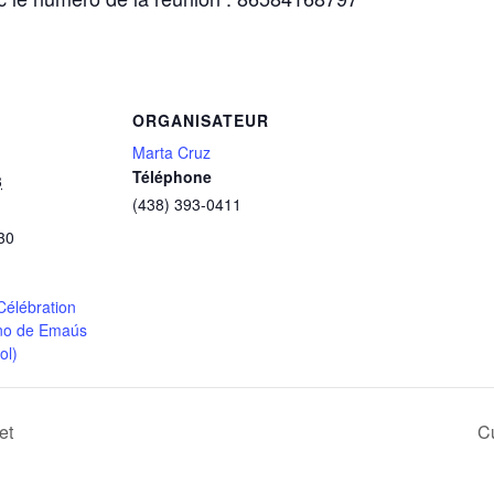
ORGANISATEUR
Marta Cruz
Téléphone
3
(438) 393-0411
30
Célébration
no de Emaús
ol)
et
Cu