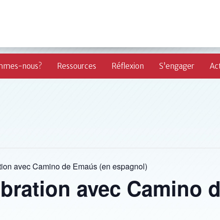
mmes-nous?
Ressources
Réflexion
S’engager
Act
ation avec Camino de Emaús (en espagnol)
ébration avec Camino 