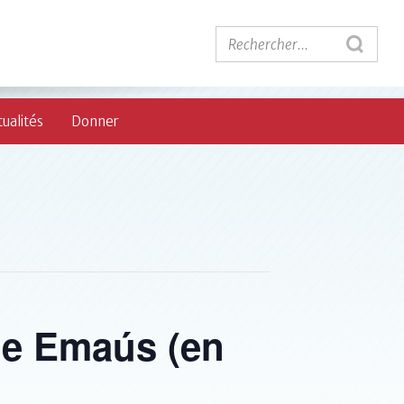
ualités
Donner
de Emaús (en