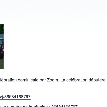
lébration dominicale par Zoom. La célébration débutera
s/j/86584168797
c le numéro de la réunion : 86584168797