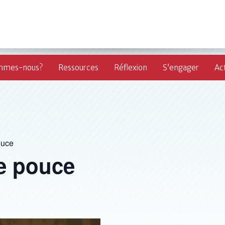
mmes-nous?
Ressources
Réflexion
S’engager
Act
ouce
le pouce