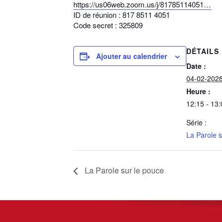
https://us06web.zoom.us/j/81785114051…
ID de réunion : 817 8511 4051
Code secret : 325809
DÉTAILS
Ajouter au calendrier
Date :
04-02-202
Heure :
12:15 - 13:
Série :
La Parole s
La Parole sur le pouce