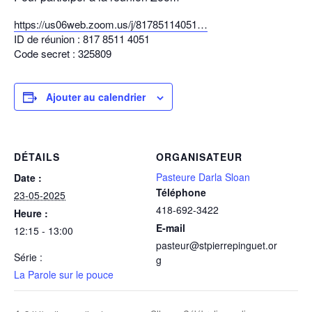
https://us06web.zoom.us/j/81785114051…
ID de réunion : 817 8511 4051
Code secret : 325809
Ajouter au calendrier
DÉTAILS
ORGANISATEUR
Pasteure Darla Sloan
Date :
Téléphone
23-05-2025
418-692-3422
Heure :
E-mail
12:15 - 13:00
pasteur@stpierrepinguet.or
Série :
g
La Parole sur le pouce