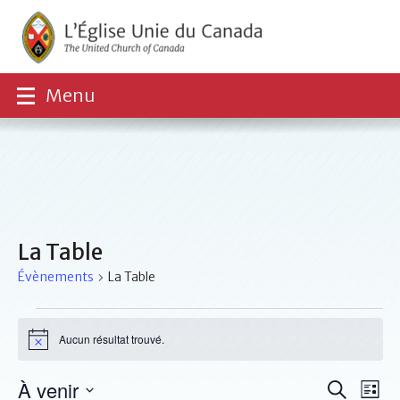
Menu
La Table
Évènements
La Table
Évènements
Aucun résultat trouvé.
Notice
Recher
Nav
À venir
Recherche
Liste