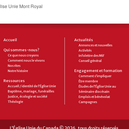
lise Unie Mont Royal
Accueil
Actualités
Annonces et nouvelles
Qui sommes-nous?
Activités
Ce que nous croyons
Infolettre des MiF
Comment nous le vivons
Conseil général
Nos rites
Engagement et formation
Notre histoire
Comment s’impliquer
Ressources
Être membre
Accueil / identité de l’Église Unie
Études de l’Église Unie au
Baptême, mariage, funérailles
Séminaire diocésain
Justice, écologie et société
Emplois et bénévolat
Théologie
Campagnes
L’Église Unie du Canada © 2026, tous droits réservés.