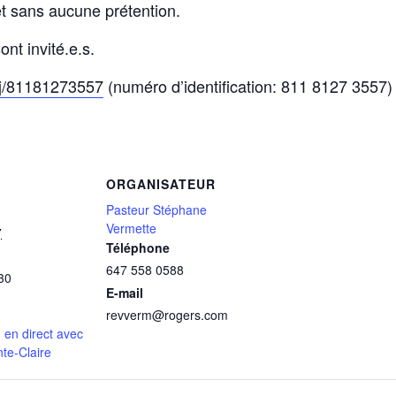
 et sans aucune prétention.
nt invité.e.s.
/j/81181273557
(numéro d’identification: 811 8127 3557) 
ORGANISATEUR
Pasteur Stéphane
Vermette
7
Téléphone
647 558 0588
30
E-mail
revverm@rogers.com
 en direct avec
nte-Claire