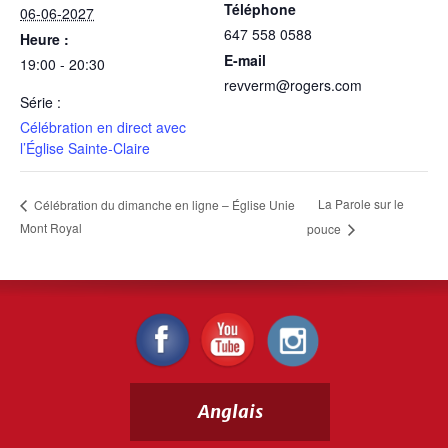
Téléphone
06-06-2027
647 558 0588
Heure :
E-mail
19:00 - 20:30
revverm@rogers.com
Série :
Célébration en direct avec
l’Église Sainte-Claire
La Parole sur le
Célébration du dimanche en ligne – Église Unie
Mont Royal
pouce
Anglais